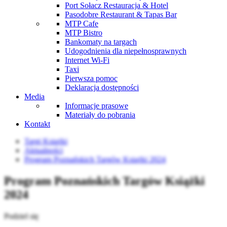
Port Sołacz Restauracja & Hotel
Pasodobre Restaurant & Tapas Bar
MTP Cafe
MTP Bistro
Bankomaty na targach
Udogodnienia dla niepełnosprawnych
Internet Wi-Fi
Taxi
Pierwsza pomoc
Deklaracja dostępności
Media
Informacje prasowe
Materiały do pobrania
Kontakt
Targi Książki
Aktualności
Program Poznańskich Targów Książki 2024
Program Poznańskich Targów Książki
2024
Podziel się