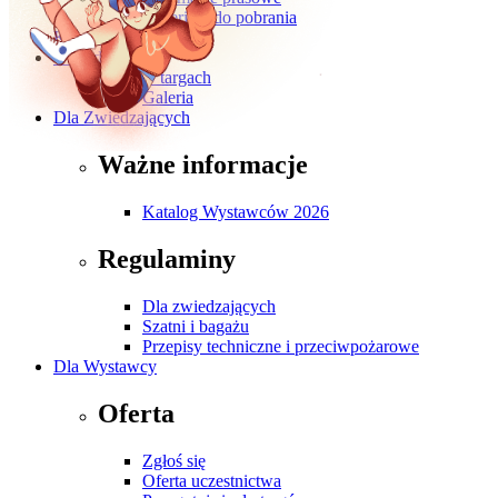
Materiały do pobrania
Kontakt
O wydarzeniu
O targach
Galeria
Dla Zwiedzających
Ważne informacje
Katalog Wystawców 2026
Regulaminy
Dla zwiedzających
Szatni i bagażu
Przepisy techniczne i przeciwpożarowe
Dla Wystawcy
Oferta
Zgłoś się
Oferta uczestnictwa