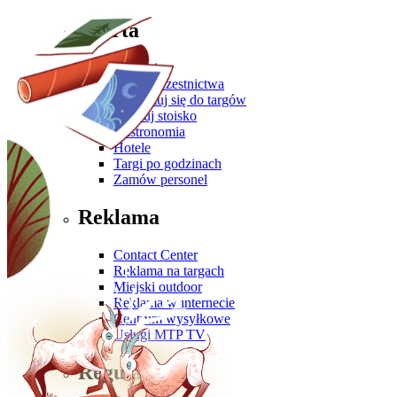
Oferta
Zgłoś się
Oferta uczestnictwa
Przygotuj się do targów
Zbuduj stoisko
Gastronomia
Hotele
Targi po godzinach
Zamów personel
Reklama
Contact Center
Reklama na targach
Miejski outdoor
Reklama w internecie
Centrum wysyłkowe
Usługi MTP TV
Regulaminy