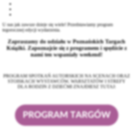
U nas jak zawsze dzieje się wiele! Przedstawiamy program
tegorocznej edycji wydarzenia.
Zapraszamy do udziału w Poznańskich Targach
Książki. Zapoznajcie się z programem i spędźcie z
nami ten wspaniały weekend!
PROGRAM SPOTKAŃ AUTORSKICH NA SCENACH ORAZ
STOISKACH WYSTAWCÓW, WARSZTATÓW I STREFY
DLA RODZIN Z DZIEĆMI ZNAJDIESZ TUTAJ: