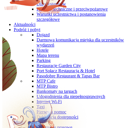
Dla wystawców
Przepisy techniczne i przeciwpożarowe
Warunki uczestnictwa i postanowienia
szczegółowe
Aktualności
Podróż i pobyt
Dojazd
Darmowa komunikacja miejska dla uczestników
wydarzeń
Hotele
Mapa terenu
Parking
Restauracje Garden City
Port Sołacz Restauracja & Hotel
Pasodobre Restaurant & Tapas Bar
MTP Cafe
MTP Bistro
Bankomaty na targach
Udogodnienia dla niepełnosprawnych
Internet Wi-Fi
Taxi
Pierwsza pomoc
Deklaracja dostępności
Media
Informacje prasowe