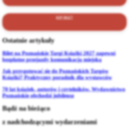
KUP BILET
Ostatnie artykuły
Bilet na Poznańskie Targi Książki 2027 zapewni
bezpłatne przejazdy komunikacją miejską
Jak przygotować się do Poznańskich Targów
Książki? Praktyczny poradnik dla wystawców
70 lat książek, autorów i czytelników. Wydawnictwo
Poznańskie obchodzi jubileusz
Bądź na bieżąco
z nadchodzącymi wydarzeniami