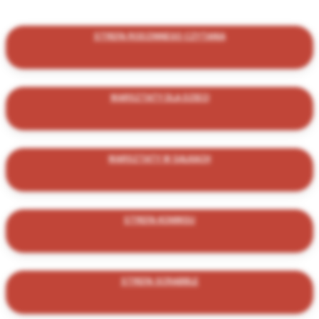
STREFA RODZINNEGO CZYTANIA
WARSZTATY DLA DZIECI
WARSZTATY W SALKACH
STREFA KOMIKSU
STREFA SCRABBLE