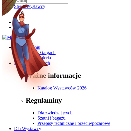
Strefa Wystawcy
O wydarzeniu
O targach
Galeria
Dla Zwiedzających
Ważne informacje
Katalog Wystawców 2026
Regulaminy
Dla zwiedzających
Szatni i bagażu
Przepisy techniczne i przeciwpożarowe
Dla Wystawcy