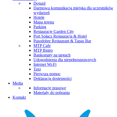
Dojazd
Darmowa komunikacja miejska dla uczestników
wydarzeń
Hotele
Mapa terenu
Parking
Restauracje Garden City
Port Sołacz Restauracja & Hotel
Pasodobre Restaurant & Tapas Bar
MTP Cafe
MTP Bistro
Bankomaty na targach
Udogodnienia dla niepełnosprawnych
Internet Wi-Fi
Taxi
Pierwsza pomoc
Deklaracja dostępności
Media
Informacje prasowe
Materiały do pobrania
Kontakt