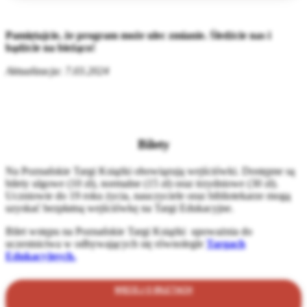
Pamiętajcie, że program może ulec zmianie. Śledźcie nas i
bądźcie na bieżąco!
Aktualizacja: 7.03.2024
Bilety
Na Poznańskie Targi Książki obowiązują wejściówki. Dostępne są
bilety ulgowe (10 zł), normalne (15 zł) oraz trzydniowe (30 zł).
Uczniowie do 19 roku życia, nauczyciele oraz bibliotekarze mogą
uzyskać bezpłatną wejściówkę na Targi Edukacyjne.
Bilet wstępu na Poznańskie Targi Książki upoważnia do
uczestnictwa w odbywających się równolegle
Targach
Edukacyjnych.
WIĘCEJ O BILETACH