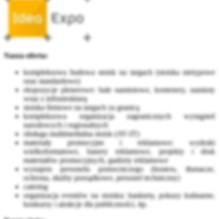
Nasza oferta:
kompleksowa budowa stoisk na targach (stoiska nietypowe
oraz standardowe)
ekspozycje plenerowe: hale namiotowe, kontenery, namioty
wraz z infrastrukturą
stoiska firmowe na targach za granicą
kompleksowa organizacja zagranicznych wystąpień
narodowych i regionalnych
obsługa multimedialna stoisk (AV-IT)
materiały promocyjne i reklamowe: wydruki
wielkoformatowe, banery reklamowe, projekty i druk
materiałów promocyjnych, gadżety reklamowe
wynajem personelu pomocniczego (hostess, tłumacze,
ochrona, służby porządkowe, personel techniczny)
catering
organizacja eventów na stoisku: bankiety, pokazy kulinarne,
konkursy i atrakcje dla publiczności, itp.