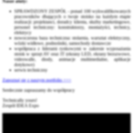
Nasze atuty:
SPRAWDZONY ZESPÓŁ - ponad 100 wykwalifikowanych
pracowników dbających o twoje stoisko na każdym etapie
realizacji: projektanci, doradcy klienta, służby marketingowe,
personel techniczny: konstruktorzy, montażyści, technicy,
elektrycy
nowoczesna baza techniczna: stolarnia, warsztat elektryczny,
wózki widłowe, podnośniki, samochody dostawcze
współpraca z liderami rynkowymi w zakresie wyposażania
stoisk w sprzęt AV oraz IT (ekrany LED, ekrany bezszwowe,
videowalle, diody, animacje multimedialne, aplikacje
dotykowe)
serwis techniczny
Zapoznaj się z naszym portfolio >>>
Serdecznie zapraszamy do współpracy
Technically yours!
Zespół IDEA Expo