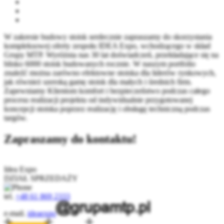
W zakresie budowy stoisk serdecznie zapraszamy do skorzystania
kompleksowej oferty zespołu IDEA Expo, wchodzącego w skład
Grupy MTP. Wyróżnia nas 30 lat doświadczeń, przekładające się na
blisko 6000 stoisk budowanych rocznie. W naszym portfolio
znaleźć można zarówno efektowne stoiska dla liderów rynkowych,
jak również szeroką gamę stoisk dla małych i średnich firm.
Zapewniamy Klientom komfort i bezpieczeństwo podczas całego
procesu realizacji projektu od indywidualnie przygotowanej
koncepcji stoiska poprzez realizację i obsługę techniczną podczas
targów.
Zapraszamy do kontaktu!
Idea Expo
DZIAŁ SPRZEDAŻY
tel.
+48 61 869 2333
e-mail.
ideaexpo