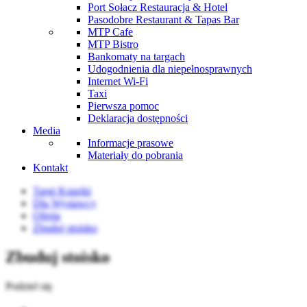
Port Sołacz Restauracja & Hotel
Pasodobre Restaurant & Tapas Bar
MTP Cafe
MTP Bistro
Bankomaty na targach
Udogodnienia dla niepełnosprawnych
Internet Wi-Fi
Taxi
Pierwsza pomoc
Deklaracja dostępności
Media
Informacje prasowe
Materiały do pobrania
Kontakt
Targi Książki
Dla Wystawcy
Oferta
Zbuduj stoisko
Zbuduj stoisko
Podziel się