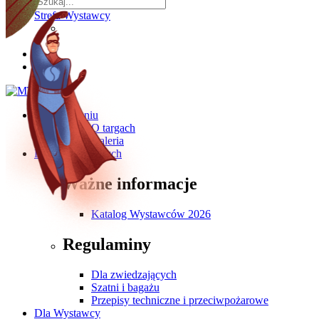
Strefa Wystawcy
O wydarzeniu
O targach
Galeria
Dla Zwiedzających
Ważne informacje
Katalog Wystawców 2026
Regulaminy
Dla zwiedzających
Szatni i bagażu
Przepisy techniczne i przeciwpożarowe
Dla Wystawcy