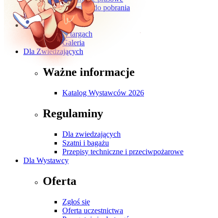
Materiały do pobrania
Kontakt
O wydarzeniu
O targach
Galeria
Dla Zwiedzających
Ważne informacje
Katalog Wystawców 2026
Regulaminy
Dla zwiedzających
Szatni i bagażu
Przepisy techniczne i przeciwpożarowe
Dla Wystawcy
Oferta
Zgłoś się
Oferta uczestnictwa