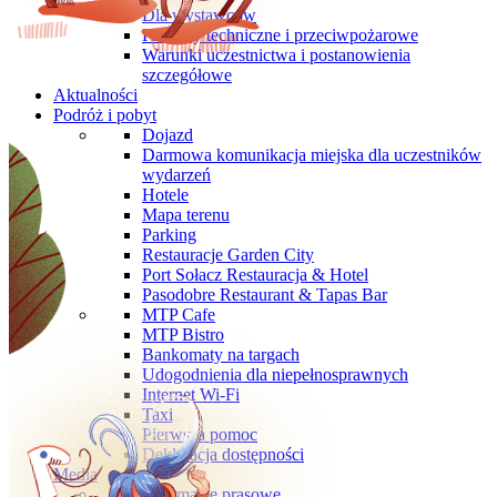
Dla wystawców
Przepisy techniczne i przeciwpożarowe
Warunki uczestnictwa i postanowienia
szczegółowe
Aktualności
Podróż i pobyt
Dojazd
Darmowa komunikacja miejska dla uczestników
wydarzeń
Hotele
Mapa terenu
Parking
Restauracje Garden City
Port Sołacz Restauracja & Hotel
Pasodobre Restaurant & Tapas Bar
MTP Cafe
MTP Bistro
Bankomaty na targach
Udogodnienia dla niepełnosprawnych
Internet Wi-Fi
Taxi
Pierwsza pomoc
Deklaracja dostępności
Media
Informacje prasowe