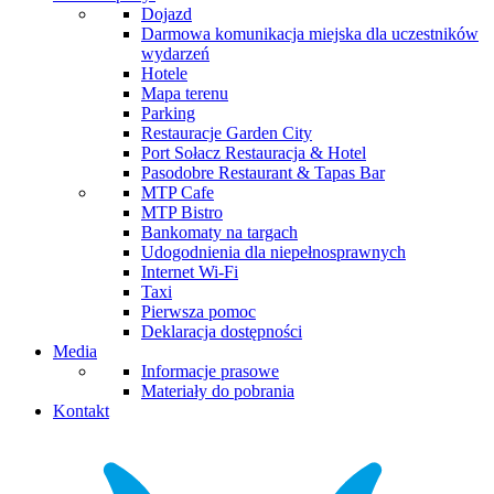
Dojazd
Darmowa komunikacja miejska dla uczestników
wydarzeń
Hotele
Mapa terenu
Parking
Restauracje Garden City
Port Sołacz Restauracja & Hotel
Pasodobre Restaurant & Tapas Bar
MTP Cafe
MTP Bistro
Bankomaty na targach
Udogodnienia dla niepełnosprawnych
Internet Wi-Fi
Taxi
Pierwsza pomoc
Deklaracja dostępności
Media
Informacje prasowe
Materiały do pobrania
Kontakt