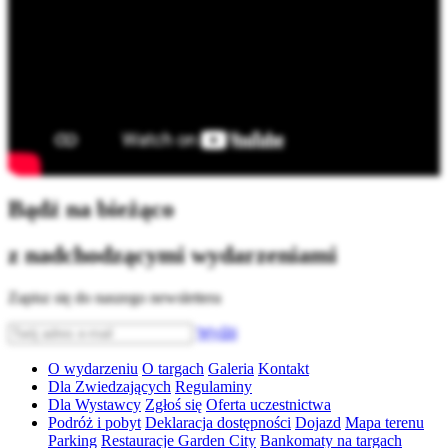
Bądź na bieżąco
z nadchodzącymi wydarzeniami
Zapisz się do naszego newslettera
Wyślij
O wydarzeniu
O targach
Galeria
Kontakt
Dla Zwiedzających
Regulaminy
Dla Wystawcy
Zgłoś się
Oferta uczestnictwa
Podróż i pobyt
Deklaracja dostępności
Dojazd
Mapa terenu
Parking
Restauracje Garden City
Bankomaty na targach