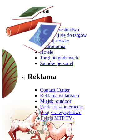
Oferta
Zgłoś się
Oferta uczestnictwa
Przygotuj się do targów
Zbuduj stoisko
Gastronomia
Hotele
Targi po godzinach
Zamów personel
Reklama
Contact Center
Reklama na targach
Miejski outdoor
Reklama w internecie
Centrum wysyłkowe
Usługi MTP TV
Regulaminy