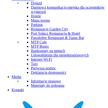
Dojazd
Darmowa komunikacja miejska dla uczestników
wydarzeń
Hotele
Mapa terenu
Parking
Restauracje Garden City
Port Sołacz Restauracja & Hotel
Pasodobre Restaurant & Tapas Bar
MTP Cafe
MTP Bistro
Bankomaty na targach
Udogodnienia dla niepełnosprawnych
Internet Wi-Fi
Taxi
Pierwsza pomoc
Deklaracja dostępności
Media
Informacje prasowe
Materiały do pobrania
Kontakt