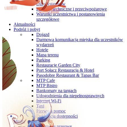
Dla wystawców
Przepisy techniczne i przeciwpożarowe
Warunki uczestnictwa i postanowienia
szczegółowe
Aktualności
Podróż i pobyt
Dojazd
Darmowa komunikacja miejska dla uczestników
wydarzeń
Hotele
Mapa terenu
Parking
Restauracje Garden City
Port Sołacz Restauracja & Hotel
Pasodobre Restaurant & Tapas Bar
MTP Cafe
MTP Bistro
Bankomaty na targach
Udogodnienia dla niepełnosprawnych
Internet Wi-Fi
Taxi
Pierwsza pomoc
Deklaracja dostępności
Media
Informacje prasowe