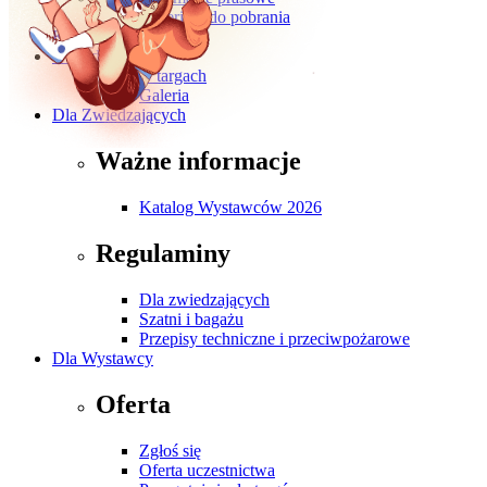
Materiały do pobrania
Kontakt
O wydarzeniu
O targach
Galeria
Dla Zwiedzających
Ważne informacje
Katalog Wystawców 2026
Regulaminy
Dla zwiedzających
Szatni i bagażu
Przepisy techniczne i przeciwpożarowe
Dla Wystawcy
Oferta
Zgłoś się
Oferta uczestnictwa