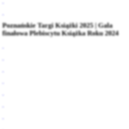
Poznańskie Targi Książki 2025 | Gala
finałowa Plebiscytu Książka Roku 2024