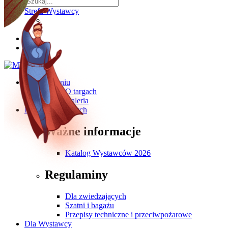
Strefa Wystawcy
O wydarzeniu
O targach
Galeria
Dla Zwiedzających
Ważne informacje
Katalog Wystawców 2026
Regulaminy
Dla zwiedzających
Szatni i bagażu
Przepisy techniczne i przeciwpożarowe
Dla Wystawcy