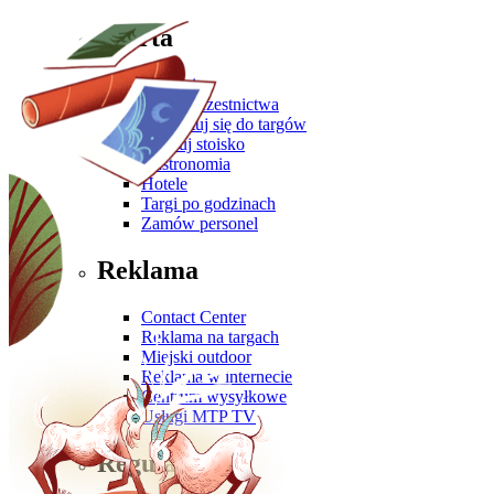
Oferta
Zgłoś się
Oferta uczestnictwa
Przygotuj się do targów
Zbuduj stoisko
Gastronomia
Hotele
Targi po godzinach
Zamów personel
Reklama
Contact Center
Reklama na targach
Miejski outdoor
Reklama w internecie
Centrum wysyłkowe
Usługi MTP TV
Regulaminy