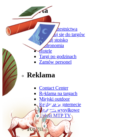
Oferta
Zgłoś się
Oferta uczestnictwa
Przygotuj się do targów
Zbuduj stoisko
Gastronomia
Hotele
Targi po godzinach
Zamów personel
Reklama
Contact Center
Reklama na targach
Miejski outdoor
Reklama w internecie
Centrum wysyłkowe
Usługi MTP TV
Regulaminy