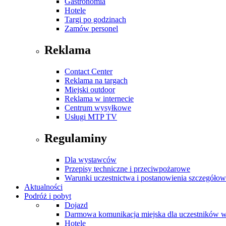
Gastronomia
Hotele
Targi po godzinach
Zamów personel
Reklama
Contact Center
Reklama na targach
Miejski outdoor
Reklama w internecie
Centrum wysyłkowe
Usługi MTP TV
Regulaminy
Dla wystawców
Przepisy techniczne i przeciwpożarowe
Warunki uczestnictwa i postanowienia szczegóło
Aktualności
Podróż i pobyt
Dojazd
Darmowa komunikacja miejska dla uczestników 
Hotele