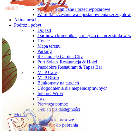
Dla wystawców
Przepisy techniczne i przeciwpożarowe
Warunki uczestnictwa i postanowienia szczegóło
Aktualności
Podróż i pobyt
Dojazd
Darmowa komunikacja miejska dla uczestników 
Hotele
Mapa terenu
Parking
Restauracje Garden City
Port Sołacz Restauracja & Hotel
Pasodobre Restaurant & Tapas Bar
MTP Cafe
MTP Bistro
Bankomaty na targach
Udogodnienia dla niepełnosprawnych
Internet Wi-Fi
Taxi
Pierwsza pomoc
Deklaracja dostępności
Media
Informacje prasowe
Materiały do pobrania
Kontakt