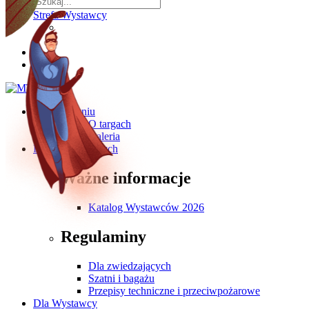
Strefa Wystawcy
O wydarzeniu
O targach
Galeria
Dla Zwiedzających
Ważne informacje
Katalog Wystawców 2026
Regulaminy
Dla zwiedzających
Szatni i bagażu
Przepisy techniczne i przeciwpożarowe
Dla Wystawcy