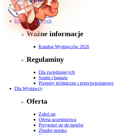
O wydarzeniu
O targach
Galeria
Dla Zwiedzających
Ważne informacje
Katalog Wystawców 2026
Regulaminy
Dla zwiedzających
Szatni i bagażu
Przepisy techniczne i przeciwpożarowe
Dla Wystawcy
Oferta
Zgłoś się
Oferta uczestnictwa
Przygotuj się do targów
Zbuduj stoisko