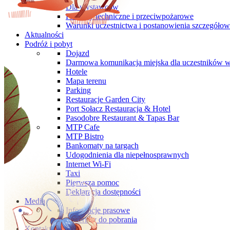
Dla wystawców
Przepisy techniczne i przeciwpożarowe
Warunki uczestnictwa i postanowienia szczegóło
Aktualności
Podróż i pobyt
Dojazd
Darmowa komunikacja miejska dla uczestników 
Hotele
Mapa terenu
Parking
Restauracje Garden City
Port Sołacz Restauracja & Hotel
Pasodobre Restaurant & Tapas Bar
MTP Cafe
MTP Bistro
Bankomaty na targach
Udogodnienia dla niepełnosprawnych
Internet Wi-Fi
Taxi
Pierwsza pomoc
Deklaracja dostępności
Media
Informacje prasowe
Materiały do pobrania
Kontakt