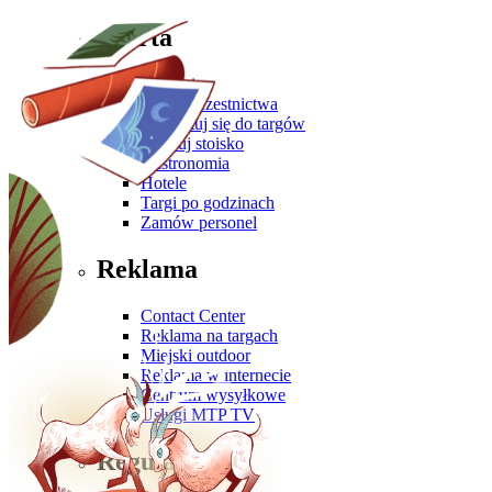
Oferta
Zgłoś się
Oferta uczestnictwa
Przygotuj się do targów
Zbuduj stoisko
Gastronomia
Hotele
Targi po godzinach
Zamów personel
Reklama
Contact Center
Reklama na targach
Miejski outdoor
Reklama w internecie
Centrum wysyłkowe
Usługi MTP TV
Regulaminy