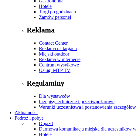
Gastronomia
Hotele
Targi po godzinach
Zamów personel
Reklama
Contact Center
Reklama na targach
Miejski outdoor
Reklama w internecie
Centrum wysyłkowe
Usługi MTP TV
Regulaminy
Dla wystawców
Przepisy techniczne i przeciwpożarowe
Warunki uczestnictwa i postanowienia szczegóło
Aktualności
Podróż i pobyt
Dojazd
Darmowa komunikacja miejska dla uczestników 
Hotele