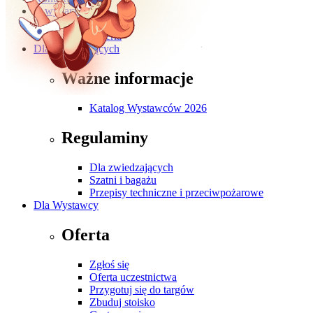
O wydarzeniu
O targach
Galeria
Dla Zwiedzających
Ważne informacje
Katalog Wystawców 2026
Regulaminy
Dla zwiedzających
Szatni i bagażu
Przepisy techniczne i przeciwpożarowe
Dla Wystawcy
Oferta
Zgłoś się
Oferta uczestnictwa
Przygotuj się do targów
Zbuduj stoisko