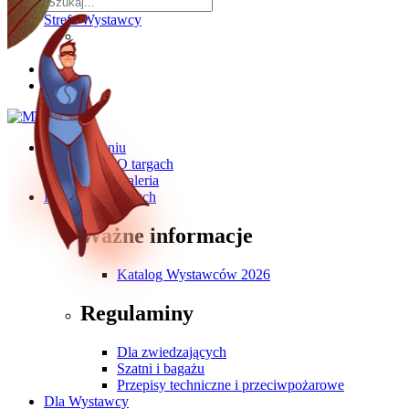
Strefa Wystawcy
O wydarzeniu
O targach
Galeria
Dla Zwiedzających
Ważne informacje
Katalog Wystawców 2026
Regulaminy
Dla zwiedzających
Szatni i bagażu
Przepisy techniczne i przeciwpożarowe
Dla Wystawcy