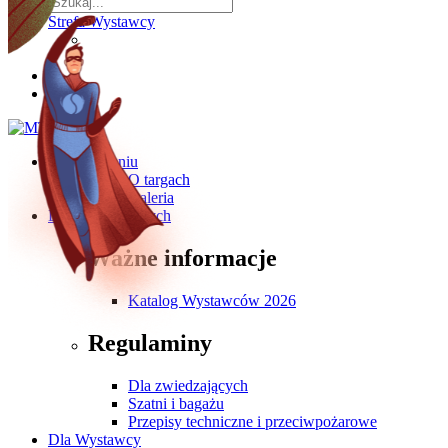
Strefa Wystawcy
O wydarzeniu
O targach
Galeria
Dla Zwiedzających
Ważne informacje
Katalog Wystawców 2026
Regulaminy
Dla zwiedzających
Szatni i bagażu
Przepisy techniczne i przeciwpożarowe
Dla Wystawcy