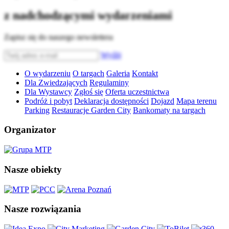
z nadchodzącymi wydarzeniami
Zapisz się do naszego newslettera
Wyślij
O wydarzeniu
O targach
Galeria
Kontakt
Dla Zwiedzających
Regulaminy
Dla Wystawcy
Zgłoś się
Oferta uczestnictwa
Podróż i pobyt
Deklaracja dostępności
Dojazd
Mapa terenu
Parking
Restauracje Garden City
Bankomaty na targach
Organizator
Nasze obiekty
Nasze rozwiązania