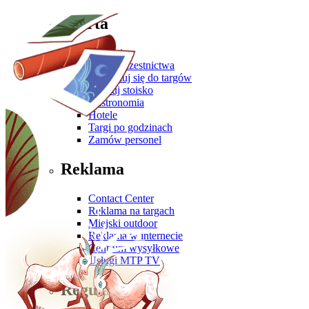
Oferta
Zgłoś się
Oferta uczestnictwa
Przygotuj się do targów
Zbuduj stoisko
Gastronomia
Hotele
Targi po godzinach
Zamów personel
Reklama
Contact Center
Reklama na targach
Miejski outdoor
Reklama w internecie
Centrum wysyłkowe
Usługi MTP TV
Regulaminy