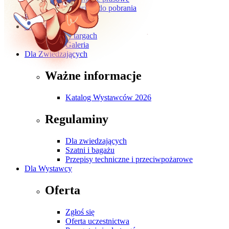
Materiały do pobrania
Kontakt
O wydarzeniu
O targach
Galeria
Dla Zwiedzających
Ważne informacje
Katalog Wystawców 2026
Regulaminy
Dla zwiedzających
Szatni i bagażu
Przepisy techniczne i przeciwpożarowe
Dla Wystawcy
Oferta
Zgłoś się
Oferta uczestnictwa