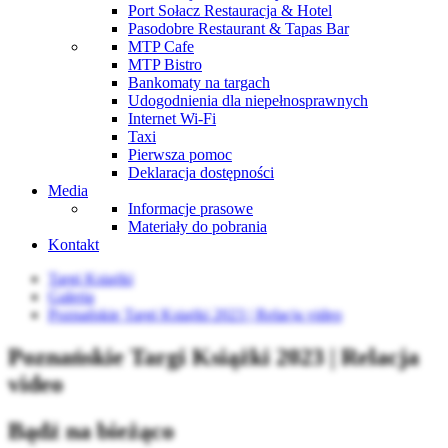
Port Sołacz Restauracja & Hotel
Pasodobre Restaurant & Tapas Bar
MTP Cafe
MTP Bistro
Bankomaty na targach
Udogodnienia dla niepełnosprawnych
Internet Wi-Fi
Taxi
Pierwsza pomoc
Deklaracja dostępności
Media
Informacje prasowe
Materiały do pobrania
Kontakt
Targi Książki
Galeria
Poznańskie Targi Książki 2023 | Relacja video
Poznańskie Targi Książki 2023 | Relacja
video
Bądź na bieżąco