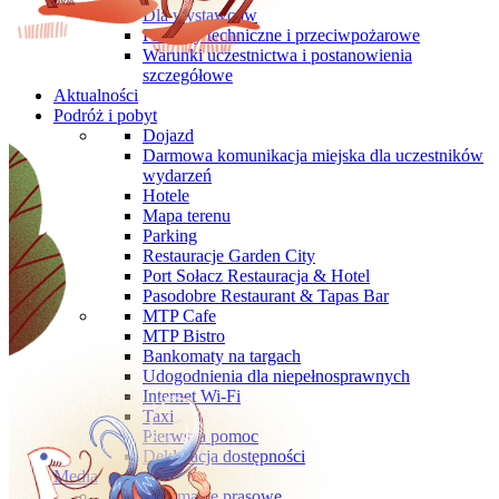
Dla wystawców
Przepisy techniczne i przeciwpożarowe
Warunki uczestnictwa i postanowienia
szczegółowe
Aktualności
Podróż i pobyt
Dojazd
Darmowa komunikacja miejska dla uczestników
wydarzeń
Hotele
Mapa terenu
Parking
Restauracje Garden City
Port Sołacz Restauracja & Hotel
Pasodobre Restaurant & Tapas Bar
MTP Cafe
MTP Bistro
Bankomaty na targach
Udogodnienia dla niepełnosprawnych
Internet Wi-Fi
Taxi
Pierwsza pomoc
Deklaracja dostępności
Media
Informacje prasowe