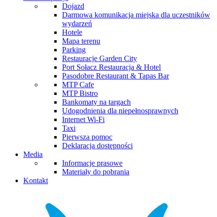
Dojazd
Darmowa komunikacja miejska dla uczestników
wydarzeń
Hotele
Mapa terenu
Parking
Restauracje Garden City
Port Sołacz Restauracja & Hotel
Pasodobre Restaurant & Tapas Bar
MTP Cafe
MTP Bistro
Bankomaty na targach
Udogodnienia dla niepełnosprawnych
Internet Wi-Fi
Taxi
Pierwsza pomoc
Deklaracja dostępności
Media
Informacje prasowe
Materiały do pobrania
Kontakt