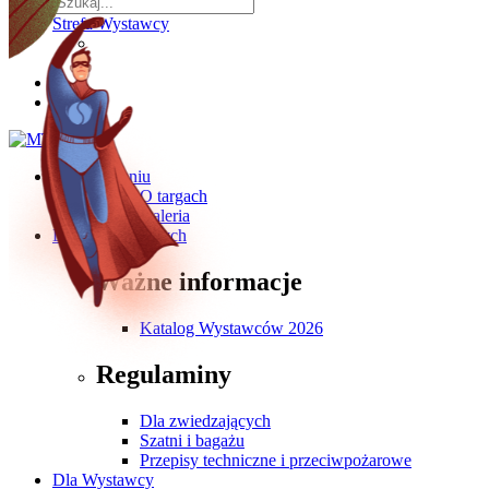
Strefa Wystawcy
O wydarzeniu
O targach
Galeria
Dla Zwiedzających
Ważne informacje
Katalog Wystawców 2026
Regulaminy
Dla zwiedzających
Szatni i bagażu
Przepisy techniczne i przeciwpożarowe
Dla Wystawcy