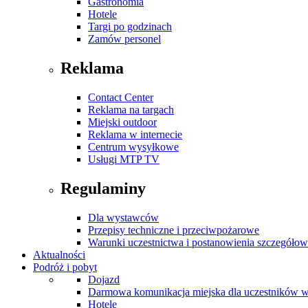
Gastronomia
Hotele
Targi po godzinach
Zamów personel
Reklama
Contact Center
Reklama na targach
Miejski outdoor
Reklama w internecie
Centrum wysyłkowe
Usługi MTP TV
Regulaminy
Dla wystawców
Przepisy techniczne i przeciwpożarowe
Warunki uczestnictwa i postanowienia szczegóło
Aktualności
Podróż i pobyt
Dojazd
Darmowa komunikacja miejska dla uczestników 
Hotele