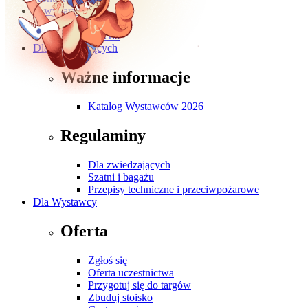
O wydarzeniu
O targach
Galeria
Dla Zwiedzających
Ważne informacje
Katalog Wystawców 2026
Regulaminy
Dla zwiedzających
Szatni i bagażu
Przepisy techniczne i przeciwpożarowe
Dla Wystawcy
Oferta
Zgłoś się
Oferta uczestnictwa
Przygotuj się do targów
Zbuduj stoisko