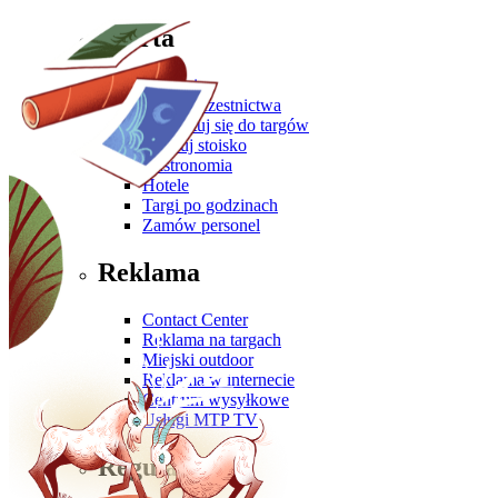
Oferta
Zgłoś się
Oferta uczestnictwa
Przygotuj się do targów
Zbuduj stoisko
Gastronomia
Hotele
Targi po godzinach
Zamów personel
Reklama
Contact Center
Reklama na targach
Miejski outdoor
Reklama w internecie
Centrum wysyłkowe
Usługi MTP TV
Regulaminy