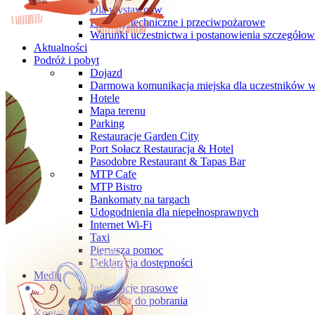
Dla wystawców
Przepisy techniczne i przeciwpożarowe
Warunki uczestnictwa i postanowienia szczegóło
Aktualności
Podróż i pobyt
Dojazd
Darmowa komunikacja miejska dla uczestników 
Hotele
Mapa terenu
Parking
Restauracje Garden City
Port Sołacz Restauracja & Hotel
Pasodobre Restaurant & Tapas Bar
MTP Cafe
MTP Bistro
Bankomaty na targach
Udogodnienia dla niepełnosprawnych
Internet Wi-Fi
Taxi
Pierwsza pomoc
Deklaracja dostępności
Media
Informacje prasowe
Materiały do pobrania
Kontakt