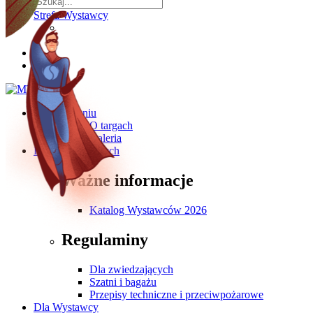
Strefa Wystawcy
O wydarzeniu
O targach
Galeria
Dla Zwiedzających
Ważne informacje
Katalog Wystawców 2026
Regulaminy
Dla zwiedzających
Szatni i bagażu
Przepisy techniczne i przeciwpożarowe
Dla Wystawcy