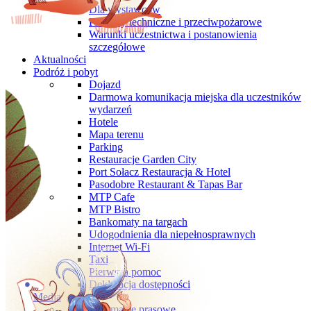
Dla wystawców
Przepisy techniczne i przeciwpożarowe
Warunki uczestnictwa i postanowienia
szczegółowe
Aktualności
Podróż i pobyt
Dojazd
Darmowa komunikacja miejska dla uczestników
wydarzeń
Hotele
Mapa terenu
Parking
Restauracje Garden City
Port Sołacz Restauracja & Hotel
Pasodobre Restaurant & Tapas Bar
MTP Cafe
MTP Bistro
Bankomaty na targach
Udogodnienia dla niepełnosprawnych
Internet Wi-Fi
Taxi
Pierwsza pomoc
Deklaracja dostępności
Media
Informacje prasowe