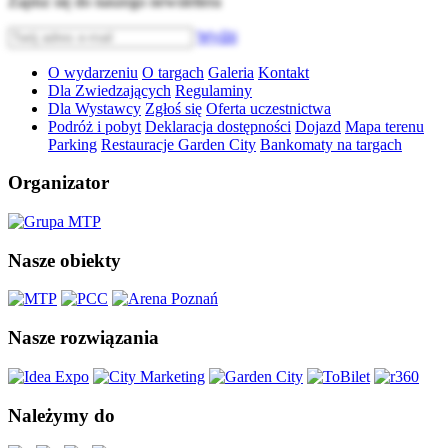
Zapisz się do naszego newslettera
Wyślij
O wydarzeniu
O targach
Galeria
Kontakt
Dla Zwiedzających
Regulaminy
Dla Wystawcy
Zgłoś się
Oferta uczestnictwa
Podróż i pobyt
Deklaracja dostępności
Dojazd
Mapa terenu
Parking
Restauracje Garden City
Bankomaty na targach
Organizator
Nasze obiekty
Nasze rozwiązania
Należymy do