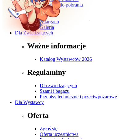
Materiały do pobrania
Kontakt
O wydarzeniu
O targach
Galeria
Dla Zwiedzających
Ważne informacje
Katalog Wystawców 2026
Regulaminy
Dla zwiedzających
Szatni i bagażu
Przepisy techniczne i przeciwpożarowe
Dla Wystawcy
Oferta
Zgłoś się
Oferta uczestnictwa