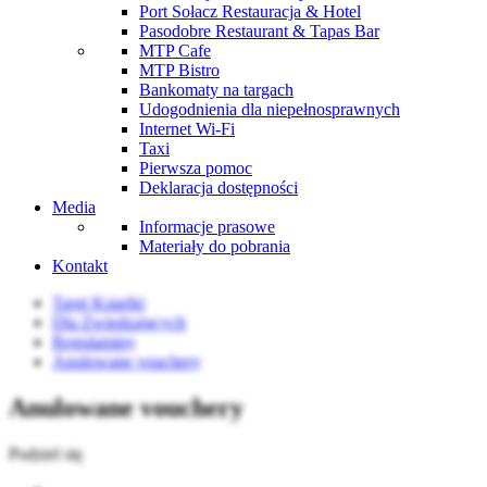
Port Sołacz Restauracja & Hotel
Pasodobre Restaurant & Tapas Bar
MTP Cafe
MTP Bistro
Bankomaty na targach
Udogodnienia dla niepełnosprawnych
Internet Wi-Fi
Taxi
Pierwsza pomoc
Deklaracja dostępności
Media
Informacje prasowe
Materiały do pobrania
Kontakt
Targi Książki
Dla Zwiedzających
Regulaminy
Anulowane vouchery
Anulowane vouchery
Podziel się