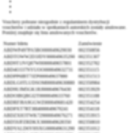
Vouchery pobrane niezgodnie z regulaminem dystrybucji
voucherów i udziału w spotkaniach autorskich zostały anulowane.
Poniżej znajduje się lista anulowanych voucherów.
Numer biletu
Zamówienie
ABDWP497PA5BO000049629030
002350856
ABDTOWW2D3JDY000049635290
002351307
ABD9T1JVQ87WH000049657801
002352782
ABD4O337NYUOO000049632731
002351115
ABDPP6IBT7JZP000049637880
002351513
ABDLG0TLUDSOM000049630880
002350984
ABD9UJM5GK1RJ000049676430
002353929
ABDOIRQBGI2T0000049633760
002351188
ABDRFJ8A9GGWZ000049681420
002354254
ABDPXT7RT38I4000049679241
002354118
ABDZXH3TWK729000049676271
002353915
ABD5SJFZRDKX3000049628350
002350810
ABDYALD6YHSXG000049631290
002351012