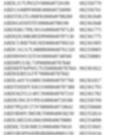
ABDLJ17UP632V000049720190
002356770
ABD1AMIPF000K000049720090
002356761
ABDTIX2TL0MFK000049788200
002361849
ABD0145S9TITO000049788190
002361848
ABDXBG7PILNOA000049787120
002361775
ABDQ5GMK885DP000049787130
002361775
ABDCURB7NIUHZ000049789210
002361905
ABDCAUA7LM88B000049761320
002359905
ABDI9SWUI2TOO000049748560
002358881
ABD0PUU6L71P9000049787840
ABDHFFWPWG7UD000049787841
002361822
ABD6XIH5AJ7F7000049787842
ABDL44YYAM0US000049787760
002361817
ABDTDDIJYXKUO000049787380
002361793
ABDO62YLU4FCN000049787210
002361782
ABDIUISGXYPDA000049720180
002356769
ABD7PQAV273VM000049718641
002356668
ABD5RMY3M5JKT000049658230
002352814
ABDLMI333G6M1000049678880
002354098
ABD0L7ZJ63MUU000049676610
002353945
ABD1BQPSQDR6B000049681150
002354234