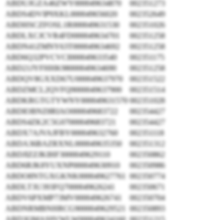
ABDUJGZA46ZWY000049634870
002351273
ABDS4DVIP9XKL000049656020
002352649
ABDHSCZFOSL1R000049631530
002351026
ABDLXCJCVR4FD000049634701
002351258
ABDN41ZMNY63T000049634692
002351258
ABD6Q32PVCVCI000049633540
002351175
ABD21JYFHHK98000049634690
002351258
ABDQV8GXXD67U000049637970
002351522
ABDZMCL2QVFQ9000049637900
002351514
ABDKRGTGTYWNY000049631570
002351028
ABDIOBNZ8RIAO000049683722
002354427
ABDS4ZK2C5G07000049683721
002354427
ABDX7AJVAJFBY000049632760
002351118
ABDA36BAZRXNL000049635350
002351312
ABDJIZZJKIHF3000049629110
002350862
ABD6RJK8YUXNP000049630910
002350986
ABDO8NTGXGKNK000049627761
002350774
ABDLT3U393FQ7000049626241
002350671
ABDV6PXMP73MV000049626741
002350704
ABDNRMBNHRCG9000049629521
002350893
ABD3QMAS9VWLW000049634160
002351215