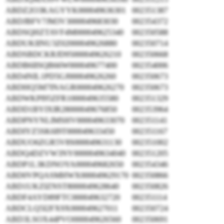
ABDZ2O3KAGYYK000049636301
002351387
ABDJBFV7JM3V3000049683030
002354372
ABDSQHZTAVF4M000049625340
002350588
ABDUKIINU3Z02000049626880
002350714
ABDSBDCKRJD95000049626210
002350668
ABDB6IISQB66W000049677400
002354006
ABD4NIL1PD5GJ000049626260
002350673
ABDHQ5M7INAGR000049626270
002350673
ABDWKPI95ZFR1000049635580
002351329
ABDD1BYIXIR28000049676850
002353964
ABDPNYNLIMSHV000049633070
002351141
ABDIYZ5SK6I9T000049633450
002351167
ABDUO6ZGR5V8S000049631130
002351002
ABDQ4DZVW3NY0000049634040
002351205
ABDP1L3KDNOYA000049682650
002354346
ABD0VPQASMHWX000049629170
002350866
ABD1UKZIZNST8000049628640
002350826
ABDF4AYD89FTC000049632720
002351114
ABDCLQ5I2FX9X000049627011
002350724
ABD3LSOX44PVO000049626560
002350691