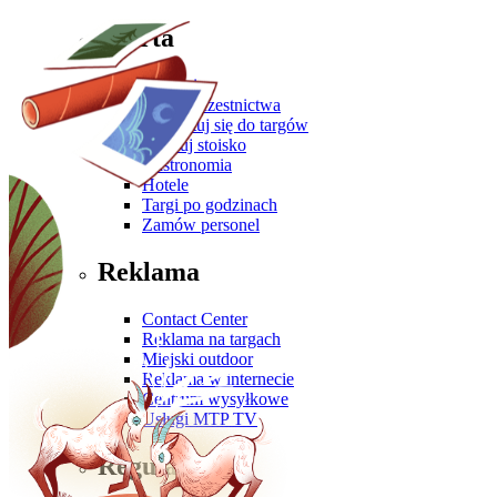
Oferta
Zgłoś się
Oferta uczestnictwa
Przygotuj się do targów
Zbuduj stoisko
Gastronomia
Hotele
Targi po godzinach
Zamów personel
Reklama
Contact Center
Reklama na targach
Miejski outdoor
Reklama w internecie
Centrum wysyłkowe
Usługi MTP TV
Regulaminy