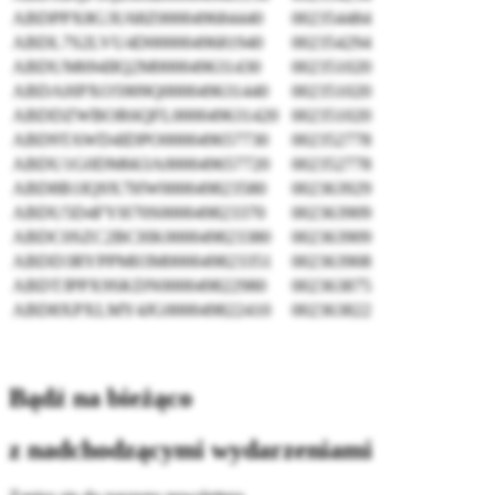
ABDPPX8G3U68Z000049684440
002354484
ABDL7S2LVU4D0000049681940
002354294
ABDUM694IIQ2M000049631430
002351020
ABDAHPXO5909Q000049631440
002351020
ABDDZWBOR6QFL000049631420
002351020
ABD9TAWD4IDPO000049657730
002352778
ABDU1G0DM663A000049657720
002352778
ABD8B1IQ9X7HW000049823580
002363929
ABDU5D4FYH70S000049823370
002363909
ABDC0SZC2BCHK000049823380
002363909
ABDD3RYPPM03M000049823351
002363908
ABDTJPPX9SKDN000049822980
002363875
ABD8XPXLMY4JG000049822410
002363822
Bądź na bieżąco
z nadchodzącymi wydarzeniami