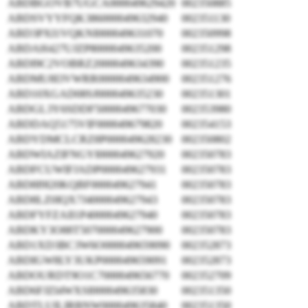
ABDBGOVB7UGCA000049629420
002350885
ABDSVYYFQK386000049632940
002351130
ABD3PXI1VQKNI000049631070
002350998
ABDAH427UJZP8000049635200
002351298
ABDI9C2VOBRZ2000049634390
002351235
ABDMU8I3VWRR0000049634900
002351276
ABD10XGAD08SJ000049635230
002351301
ABDGL3Y6SDDF5000049677030
002353980
ABDDAQ5175VIF000049679820
002354153
ABDYDMCLCRZ8P000049628230
002350802
ABDWIAZIFNGYI000049627920
002350783
ABDFCUWIFJADP000049627931
002350783
ABD8I9I20KQBF000049627941
002350783
ABD8LZ0IQX7J4000049627943
002350783
ABDFYFZAII1P4000049627940
002350783
ABDKY3O88T507000049627900
002350783
ABD1XD3BC3W6O000049659090
002352873
ABDIGW8LY3UKP000049659091
002352873
ABDOURDT9O1C7000049656770
002352709
ABD6FJZI4WXSI000049635830
002351350
ABDTLUILIRBNW000049635840
002351350