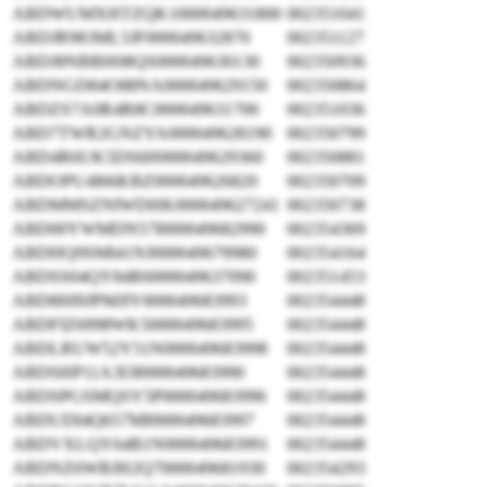
ABDWUMXHTZQK1000049631800
002351041
ABDJR983ML5JF000049632870
002351127
ABDJ8NBBH08QS000049630130
002350936
ABDNGD84O88NA000049629150
002350864
ABDZS7A0R4R8C000049631700
002351036
ABD7TWR2GNZYA000049628190
002350799
ABD4R6UK5DS6H000049629360
002350881
ABDOPU4I66KBZ000049626820
002350709
ABDMMSZNIWDHK000049627241
002350738
ABD00YWMDN57I000049682990
002354369
ABDHQ9SMI41NJ000049679980
002354164
ABDSS04QY84R6000049637090
002351453
ABD8HI9JPMJIY000049683993
002354448
ABDFIZ6998WK5000049683995
002354448
ABDLRUW52Y51N000049683998
002354448
ABDSHP11A3I3I000049683990
002354448
ABDSPGSMQSY5P000049683996
002354448
ABDUDI4Q657MI000049683997
002354448
ABDVXLQY64B1N000049683991
002354448
ABDNZ6WBJH2Q7000049681930
002354293