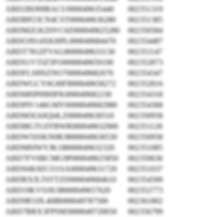
ABD2IHJ09BACU000049635440
002351319
ABDBP23CN4CST000049636280
002351385
ABDM2GKZ0VC6Z000049625280
002350584
ABDOJ914XKHPL000049684470
002354487
ABDT781ZFVAG8000049633130
002351147
ABDS1V55Z5FO0000049659100
002352873
ABDFLSI9SZNO7000049682670
002354347
ABDWGCY6GI0FI000049658272
002352816
ABD68SP09HIFK000049682230
002354318
ABDPIV146GMYH000049682980
002354368
ABDM3G6JQI4LZ000049630510
002350958
ABDI8GTGFFBWR000049632900
002351128
ABDW5SSKN0R38000049630530
002350958
ABDM9JWYJK1I8000049632320
002351085
ABD7FV6BCMG9P000049625850
002350636
ABDS6K9ZCO1SA000049631720
002351037
ABDRXJLT6TTZD000049684610
002354500
ABD19KVI10UI8000049657620
002352773
ABD9R5JJL40IB000049787500
002361802
ABD7BRX3FPSM3000049720650
002356799