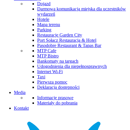
Dojazd
Darmowa komunikacja miejska dla uczestników
wydarzeń
Hotele
Mapa terenu
Parking
Restauracje Garden City
Port Sołacz Restauracja & Hotel
Pasodobre Restaurant & Tapas Bar
MTP Cafe
MTP Bistro
Bankomaty na targach
Udogodnienia dla niepełnosprawnych
Internet Wi-Fi
Taxi
Pierwsza pomoc
Deklaracja dostępności
Media
Informacje prasowe
Materiały do pobrania
Kontakt