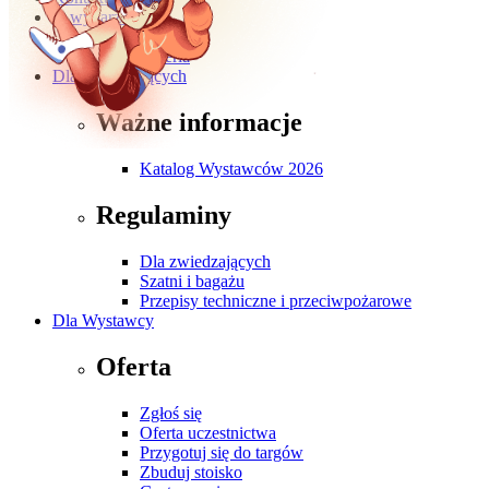
O wydarzeniu
O targach
Galeria
Dla Zwiedzających
Ważne informacje
Katalog Wystawców 2026
Regulaminy
Dla zwiedzających
Szatni i bagażu
Przepisy techniczne i przeciwpożarowe
Dla Wystawcy
Oferta
Zgłoś się
Oferta uczestnictwa
Przygotuj się do targów
Zbuduj stoisko