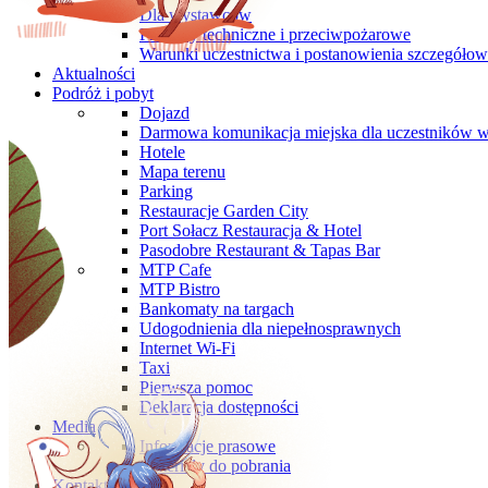
Dla wystawców
Przepisy techniczne i przeciwpożarowe
Warunki uczestnictwa i postanowienia szczegóło
Aktualności
Podróż i pobyt
Dojazd
Darmowa komunikacja miejska dla uczestników 
Hotele
Mapa terenu
Parking
Restauracje Garden City
Port Sołacz Restauracja & Hotel
Pasodobre Restaurant & Tapas Bar
MTP Cafe
MTP Bistro
Bankomaty na targach
Udogodnienia dla niepełnosprawnych
Internet Wi-Fi
Taxi
Pierwsza pomoc
Deklaracja dostępności
Media
Informacje prasowe
Materiały do pobrania
Kontakt