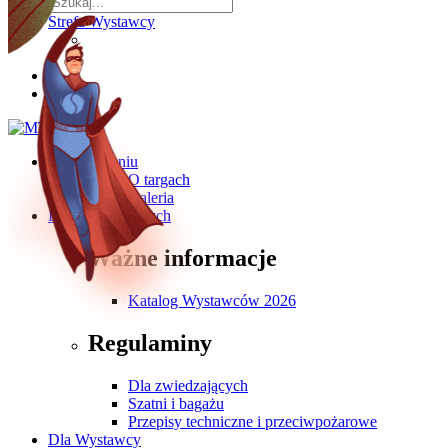
Strefa Wystawcy
O wydarzeniu
O targach
Galeria
Dla Zwiedzających
Ważne informacje
Katalog Wystawców 2026
Regulaminy
Dla zwiedzających
Szatni i bagażu
Przepisy techniczne i przeciwpożarowe
Dla Wystawcy