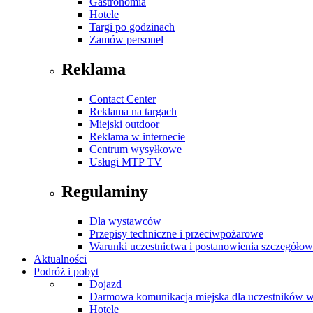
Gastronomia
Hotele
Targi po godzinach
Zamów personel
Reklama
Contact Center
Reklama na targach
Miejski outdoor
Reklama w internecie
Centrum wysyłkowe
Usługi MTP TV
Regulaminy
Dla wystawców
Przepisy techniczne i przeciwpożarowe
Warunki uczestnictwa i postanowienia szczegóło
Aktualności
Podróż i pobyt
Dojazd
Darmowa komunikacja miejska dla uczestników 
Hotele