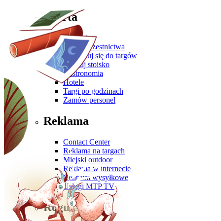
Oferta
Zgłoś się
Oferta uczestnictwa
Przygotuj się do targów
Zbuduj stoisko
Gastronomia
Hotele
Targi po godzinach
Zamów personel
Reklama
Contact Center
Reklama na targach
Miejski outdoor
Reklama w internecie
Centrum wysyłkowe
Usługi MTP TV
Regulaminy