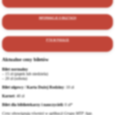
INFORMACJE O BILETACH
PTK W PIGUŁCE
Aktualne ceny biletów
Bilet normalny
– 15 zł (piątek lub niedziela)
– 20 zł (sobota)
Bilet ulgowy / Karta Dużej Rodziny
: 10 zł
Karnet
: 40 zł
Bilet dla bibliotekarzy i nauczycieli:
0 zł*
Ceny obowiązują również w aplikacji Grupa MTP App.