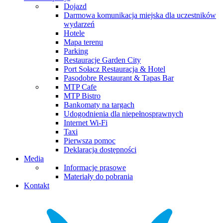
Dojazd
Darmowa komunikacja miejska dla uczestników
wydarzeń
Hotele
Mapa terenu
Parking
Restauracje Garden City
Port Sołacz Restauracja & Hotel
Pasodobre Restaurant & Tapas Bar
MTP Cafe
MTP Bistro
Bankomaty na targach
Udogodnienia dla niepełnosprawnych
Internet Wi-Fi
Taxi
Pierwsza pomoc
Deklaracja dostępności
Media
Informacje prasowe
Materiały do pobrania
Kontakt