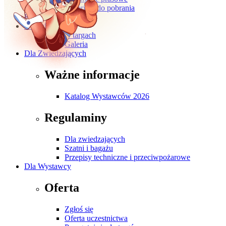
Materiały do pobrania
Kontakt
O wydarzeniu
O targach
Galeria
Dla Zwiedzających
Ważne informacje
Katalog Wystawców 2026
Regulaminy
Dla zwiedzających
Szatni i bagażu
Przepisy techniczne i przeciwpożarowe
Dla Wystawcy
Oferta
Zgłoś się
Oferta uczestnictwa