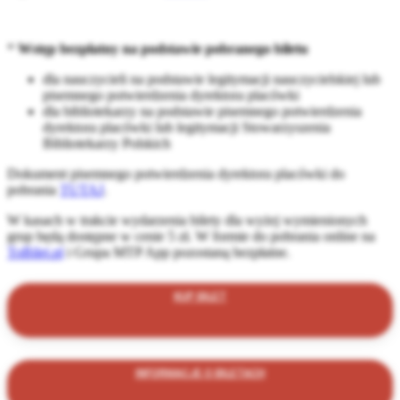
*
Wstęp bezpłatny na podstawie pobranego biletu
dla nauczycieli na podstawie legitymacji nauczycielskiej lub
pisemnego potwierdzenia dyrektora placówki
dla bibliotekarzy na podstawie pisemnego potwierdzenia
dyrektora placówki lub legitymacji Stowarzyszenia
Bibliotekarzy Polskich
Dokument pisemnego potwierdzenia dyrektora placówki do
pobrania
TUTAJ
.
W kasach w trakcie wydarzenia bilety dla wyżej wymienionych
grup będą dostępne w cenie 5 zł. W formie do pobrania online na
ToBilet.pl
i Grupa MTP App pozostaną bezpłatne.
KUP BILET
INFORMACJE O BILETACH