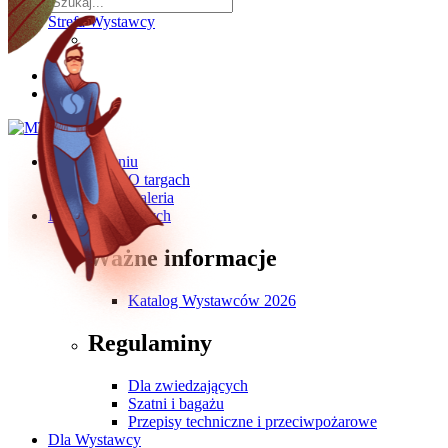
Strefa Wystawcy
O wydarzeniu
O targach
Galeria
Dla Zwiedzających
Ważne informacje
Katalog Wystawców 2026
Regulaminy
Dla zwiedzających
Szatni i bagażu
Przepisy techniczne i przeciwpożarowe
Dla Wystawcy