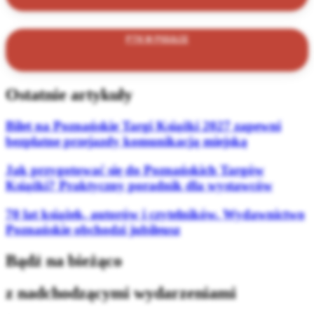
PTK W PIGUŁCE
Ostatnie artykuły
Bilet na Poznańskie Targi Książki 2027 zapewni
bezpłatne przejazdy komunikacją miejską
Jak przygotować się do Poznańskich Targów
Książki? Praktyczny poradnik dla wystawców
70 lat książek, autorów i czytelników. Wydawnictwo
Poznańskie obchodzi jubileusz
Bądź na bieżąco
z nadchodzącymi wydarzeniami