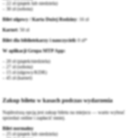
– 22 zł (piątek lub niedziela)
– 30 zł (sobota)
Bilet ulgowy / Karta Dużej Rodziny
: 16 zł
Karnet
: 50 zł
Bilet dla bibliotekarzy i nauczycieli:
0 zł*
W aplikacji Grupa MTP App:
– 20 zł (piątek/niedziela)
– 27 zł (sobota)
– 15 zł (ulgowy/KDR)
– 45 zł (karnet)
Zakup biletu w kasach podczas wydarzenia
Najdroższą opcją jest zakup biletu na miejscu — warto wybrać
sprzedaż online i zapłacić mniej.
Bilet normalny
– 25 zł (piątek lub niedziela)