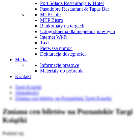
Port Sołacz Restauracja & Hotel
Pasodobre Restaurant & Tapas Bar
MTP Cafe
MTP Bistro
Bankomaty na targach
Udogodnienia dla niepełnosprawnych
Internet Wi-Fi
Taxi
Pierwsza pomoc
Deklaracja dostępności
Media
Informacje prasowe
Materiały do pobrania
Kontakt
Targi Książki
Aktualności
Zmiana cen biletów na Poznańskie Targi Książki
Zmiana cen biletów na Poznańskie Targi
Książki
Podziel się