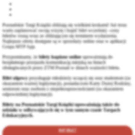
Poznańskie Targi Książki zbliżają się wielkimi krokami! Już teraz
warto zaplanować swoją wizytę i kupić bilet wcześniej –ceny
biletów rosną wraz ze zbliżającym się terminem wydarzenia.
Najlepsze oferty dostępne są w sprzedaży online oraz w aplikacji
Grupa MTP App.
Przypominamy, że
bilety kupione online
upoważniają do
bezpłatnego przejazdu komunikacją miejską na liniach
obsługiwanych przez ZTM Poznań w dniach ważności biletu.
Bilet ulgowy
przysługuje młodzieży uczącej się oraz studentom (za
okazaniem ważnej legitymacji), posiadaczom Karty Dużej Rodziny,
seniorom oraz osobom z niepełnosprawnościami (za okazaniem
odpowiedniej legitymacji).
Bilety na Poznańskie Targi Książki upoważniają także do
udziału w odbywających się w tym samym czasie Targach
Edukacyjnych.
KUP BILET