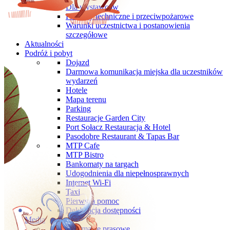
Dla wystawców
Przepisy techniczne i przeciwpożarowe
Warunki uczestnictwa i postanowienia
szczegółowe
Aktualności
Podróż i pobyt
Dojazd
Darmowa komunikacja miejska dla uczestników
wydarzeń
Hotele
Mapa terenu
Parking
Restauracje Garden City
Port Sołacz Restauracja & Hotel
Pasodobre Restaurant & Tapas Bar
MTP Cafe
MTP Bistro
Bankomaty na targach
Udogodnienia dla niepełnosprawnych
Internet Wi-Fi
Taxi
Pierwsza pomoc
Deklaracja dostępności
Media
Informacje prasowe