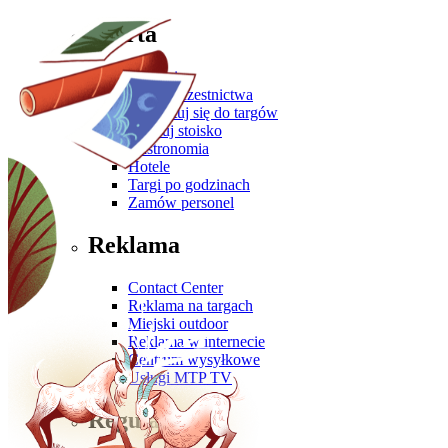
Oferta
Zgłoś się
Oferta uczestnictwa
Przygotuj się do targów
Zbuduj stoisko
Gastronomia
Hotele
Targi po godzinach
Zamów personel
Reklama
Contact Center
Reklama na targach
Miejski outdoor
Reklama w internecie
Centrum wysyłkowe
Usługi MTP TV
Regulaminy