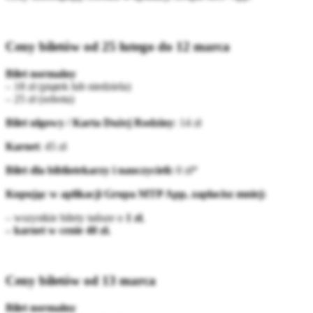
Ceny biletów od 25 lutego do 12 marca
Bilet normalny
– 18 zł (piątek lub niedziela)
– 25 zł (sobota)
Bilet ulgowy / Karta Dużej Rodziny
: 14 zł
Karnet
: 45 zł
Bilet dla bibliotekarzy i nauczycieli:
0 zł*
Kupując w aplikacji Grupa MTP App, zapłacisz mniej:
– wszystkie bilety tańsze o
1 zł
,
– karnet w cenie 40 zł.
Ceny biletów od 13 marca
Bilet normalny