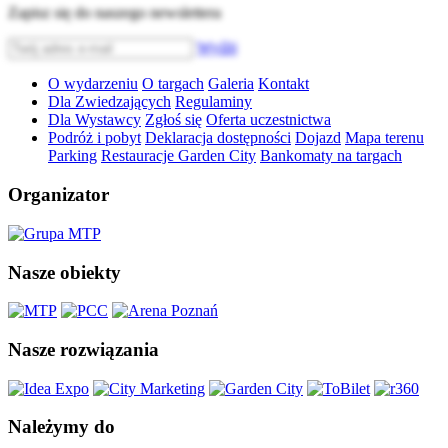
Zapisz się do naszego newslettera
Wyślij
O wydarzeniu
O targach
Galeria
Kontakt
Dla Zwiedzających
Regulaminy
Dla Wystawcy
Zgłoś się
Oferta uczestnictwa
Podróż i pobyt
Deklaracja dostępności
Dojazd
Mapa terenu
Parking
Restauracje Garden City
Bankomaty na targach
Organizator
Nasze obiekty
Nasze rozwiązania
Należymy do