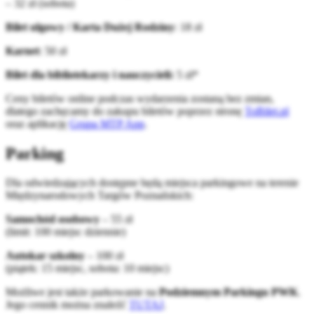
– 32 zł (sobota)
Bilet ulgowy / Karta Dużej Rodziny
: 18 zł
Karnet
: 50 zł
Bilet dla bibliotekarzy i nauczycieli:
5 zł*
Ceny biletów online podczas wydarzenia zostaną bez zmian,
dlatego zachęcamy do zakupu biletów poprzez stronę
ToBilet.pl
oraz aplikację
Grupa MTP App
.
Parking
Dla odwiedzających dostępne będą miejsca parkingowe na terenie
Międzynarodowych Targów Poznańskich:
Samochód osobowy
– 55 zł
(limit: 100 miejsc dziennie)
Autokar szkolny
– 100 zł
(piątek: 15 miejsc, sobota: 10 miejsc)
Możliwe jest także parkowanie na
Podziemnym Parkingu PWK
.
Jego cennik można znaleźć
TUTAJ
.