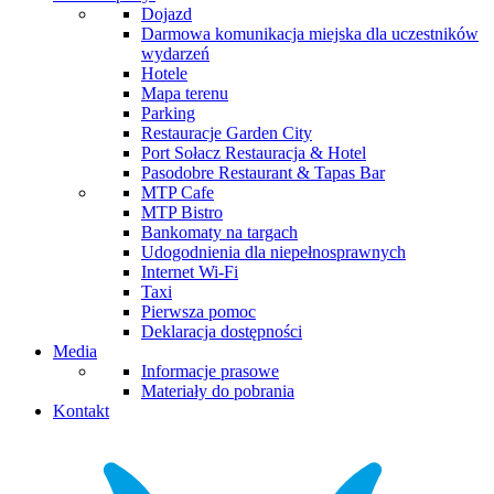
Dojazd
Darmowa komunikacja miejska dla uczestników
wydarzeń
Hotele
Mapa terenu
Parking
Restauracje Garden City
Port Sołacz Restauracja & Hotel
Pasodobre Restaurant & Tapas Bar
MTP Cafe
MTP Bistro
Bankomaty na targach
Udogodnienia dla niepełnosprawnych
Internet Wi-Fi
Taxi
Pierwsza pomoc
Deklaracja dostępności
Media
Informacje prasowe
Materiały do pobrania
Kontakt