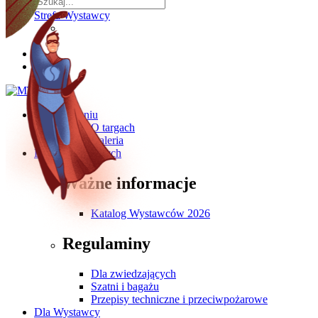
Strefa Wystawcy
O wydarzeniu
O targach
Galeria
Dla Zwiedzających
Ważne informacje
Katalog Wystawców 2026
Regulaminy
Dla zwiedzających
Szatni i bagażu
Przepisy techniczne i przeciwpożarowe
Dla Wystawcy