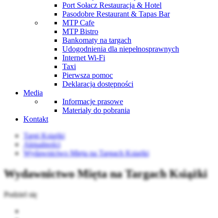
Port Sołacz Restauracja & Hotel
Pasodobre Restaurant & Tapas Bar
MTP Cafe
MTP Bistro
Bankomaty na targach
Udogodnienia dla niepełnosprawnych
Internet Wi-Fi
Taxi
Pierwsza pomoc
Deklaracja dostępności
Media
Informacje prasowe
Materiały do pobrania
Kontakt
Targi Książki
Aktualności
Wydawnictwo Mięta na Targach Książki
Wydawnictwo Mięta na Targach Książki
Podziel się