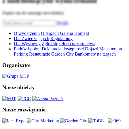
z nadchodzącymi wydarzeniami
Zapisz się do naszego newslettera
Wyślij
O wydarzeniu
O targach
Galeria
Kontakt
Dla Zwiedzających
Regulaminy
Dla Wystawcy
Zgłoś się
Oferta uczestnictwa
Podróż i pobyt
Deklaracja dostępności
Dojazd
Mapa terenu
Parking
Restauracje Garden City
Bankomaty na targach
Organizator
Nasze obiekty
Nasze rozwiązania