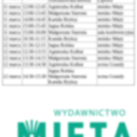
Trzeszkowska-Bereza
Lipowa
11 marca
12:00-12:45
Agnieszka Kulbat
stoisko Mięty
11 marca
13:00-13:45
Małgorzata Starosta
stoisko Mięty
11 marca
14:00-14:45
Kamila Bryksy
stoisko Mięty
11 marca
15:00-15:45
Jagna Rolska
stoisko Mięty
11 marca
15:00-16:00
Małgorzata Starosta
sala konferencyjna
12 marca
10:30-11:15
Kamila Bryksy
stoisko Mięty
12 marca
11:30-12:15
Jagna Rolska
stoisko Mięty
12 marca
12:30-13:15
Agnieszka Kulbat
stoisko Mięty
12 marca
13:30-14:15
Małgorzata Starosta
stoisko Mięty
12 marca
13:30-14:30
Agnieszka Kulbat
scena Grandy
Jagna Rolska
12 marca
14:30-15:30
Małgorzata Starosta
scena Grandy
Kamila Bryksy