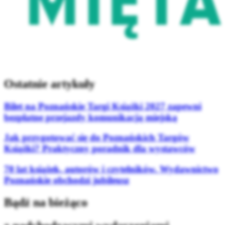
Ostatnie artykuły
Bilet na Poznańskie Targi Książki 2027 zapewni
bezpłatne przejazdy komunikacją miejską
Jak przygotować się do Poznańskich Targów
Książki? Praktyczny poradnik dla wystawców
70 lat książek, autorów i czytelników. Wydawnictwo
Poznańskie obchodzi jubileusz
Bądź na bieżąco