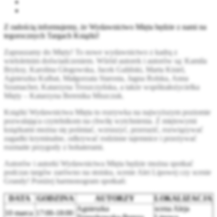
Z radością informujemy, że Wydawnictwo Mięta będzie z nami na
tegorocznych Targach Książki!
Zapraszamy do Mięty! To nowe wydawnictwo z kadrą z
wieloletnim doświadczeniem. Wśród autorek i autorów są: Kamila
Bryksy, Karolina Głogowska, Jacek Galiński, Marta Kisiel,
Agnieszka Kulbat, Małgorzata Starosta, Jagna Rolska, Anna
Szumacher, Katarzyna Troszczyńska, a także współzałożycielka
Mięty – Katarzyna Berenika Miszczuk.
Książki Wydawnictwa Mięta to rozrywka na najwyższym poziomie
pozwalająca czytelnikom na chwilę wytchnienia. Z miętowymi
książkami można się pośmiać, wzruszyć, przerazić, rozwiązywać
zagadki kryminalne, odkrywać rodzinne tajemnice i przeżywać
rozmaite przygody z bohaterami.
Autorów i autorki Wydawnictwa Mięta będzie można spotkać
podczas targów zarówno na stoisku, scenie Alei Lipowej czy scenie
Grandy! Poniżej harmonogram spotkań:
DATA
GODZINA
AUTORZY
LOKALIZACJA
Agnieszka
scena Aleja
10 marca
17:00-18:00