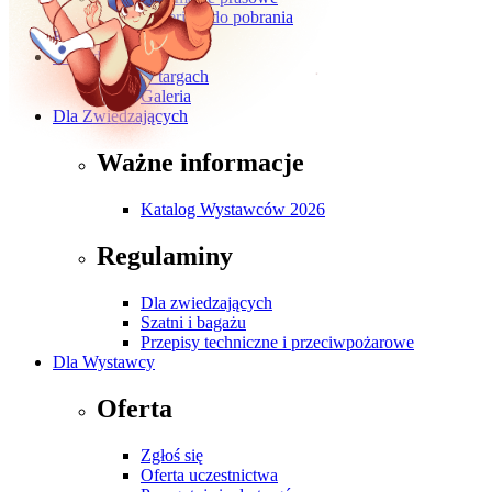
Materiały do pobrania
Kontakt
O wydarzeniu
O targach
Galeria
Dla Zwiedzających
Ważne informacje
Katalog Wystawców 2026
Regulaminy
Dla zwiedzających
Szatni i bagażu
Przepisy techniczne i przeciwpożarowe
Dla Wystawcy
Oferta
Zgłoś się
Oferta uczestnictwa