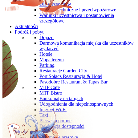
Dla wystawców
Przepisy techniczne i przeciwpożarowe
Warunki uczestnictwa i postanowienia
szczegółowe
Aktualności
Podróż i pobyt
Dojazd
Darmowa komunikacja miejska dla uczestników
wydarzeń
Hotele
Mapa terenu
Parking
Restauracje Garden City
Port Sołacz Restauracja & Hotel
Pasodobre Restaurant & Tapas Bar
MTP Cafe
MTP Bistro
Bankomaty na targach
Udogodnienia dla niepełnosprawnych
Internet Wi-Fi
Taxi
Pierwsza pomoc
Deklaracja dostępności
Media
Informacje prasowe