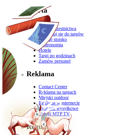
Oferta
Zgłoś się
Oferta uczestnictwa
Przygotuj się do targów
Zbuduj stoisko
Gastronomia
Hotele
Targi po godzinach
Zamów personel
Reklama
Contact Center
Reklama na targach
Miejski outdoor
Reklama w internecie
Centrum wysyłkowe
Usługi MTP TV
Regulaminy