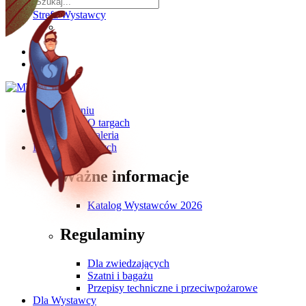
Strefa Wystawcy
O wydarzeniu
O targach
Galeria
Dla Zwiedzających
Ważne informacje
Katalog Wystawców 2026
Regulaminy
Dla zwiedzających
Szatni i bagażu
Przepisy techniczne i przeciwpożarowe
Dla Wystawcy