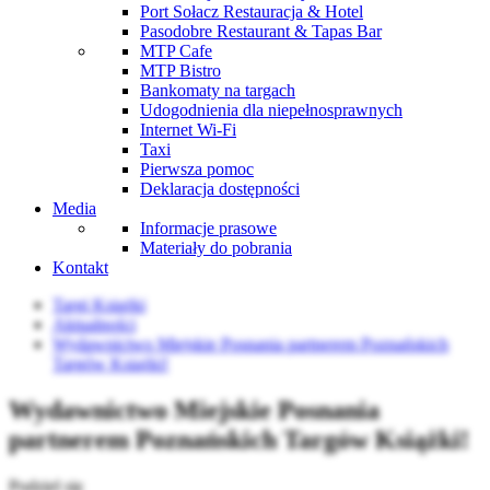
Port Sołacz Restauracja & Hotel
Pasodobre Restaurant & Tapas Bar
MTP Cafe
MTP Bistro
Bankomaty na targach
Udogodnienia dla niepełnosprawnych
Internet Wi-Fi
Taxi
Pierwsza pomoc
Deklaracja dostępności
Media
Informacje prasowe
Materiały do pobrania
Kontakt
Targi Książki
Aktualności
Wydawnictwo Miejskie Posnania partnerem Poznańskich
Targów Książki!
Wydawnictwo Miejskie Posnania
partnerem Poznańskich Targów Książki!
Podziel się