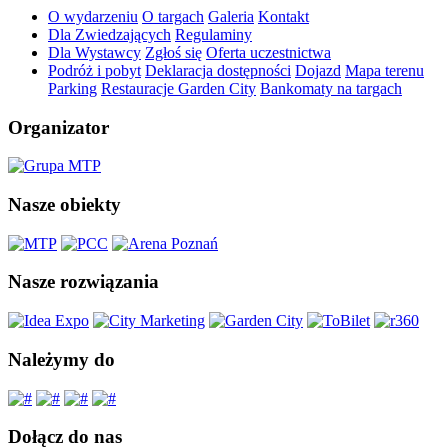
O wydarzeniu
O targach
Galeria
Kontakt
Dla Zwiedzających
Regulaminy
Dla Wystawcy
Zgłoś się
Oferta uczestnictwa
Podróż i pobyt
Deklaracja dostępności
Dojazd
Mapa terenu
Parking
Restauracje Garden City
Bankomaty na targach
Organizator
Nasze obiekty
Nasze rozwiązania
Należymy do
Dołącz do nas