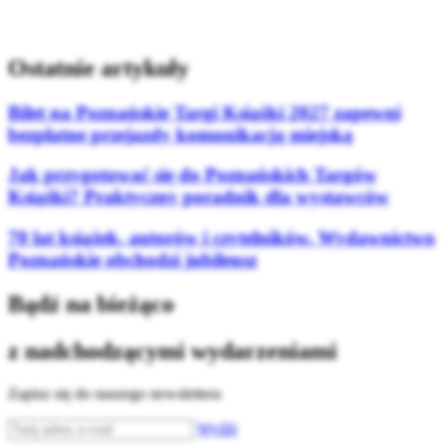
Ostatnie artykuły
Bilet na Poznańskie Targi Książki 2027 zapewni
bezpłatne przejazdy komunikacją miejską
Jak przygotować się do Poznańskich Targów
Książki? Praktyczny poradnik dla wystawców
70 lat książek, autorów i czytelników. Wydawnictwo
Poznańskie obchodzi jubileusz
Bądź na bieżąco
z nadchodzącymi wydarzeniami
Zapisz się do naszego newslettera
Wyślij