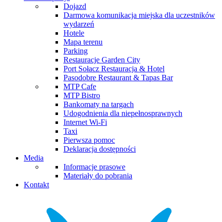
Dojazd
Darmowa komunikacja miejska dla uczestników
wydarzeń
Hotele
Mapa terenu
Parking
Restauracje Garden City
Port Sołacz Restauracja & Hotel
Pasodobre Restaurant & Tapas Bar
MTP Cafe
MTP Bistro
Bankomaty na targach
Udogodnienia dla niepełnosprawnych
Internet Wi-Fi
Taxi
Pierwsza pomoc
Deklaracja dostępności
Media
Informacje prasowe
Materiały do pobrania
Kontakt