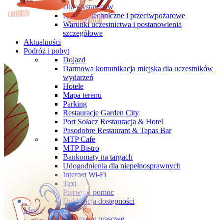
Dla wystawców
Przepisy techniczne i przeciwpożarowe
Warunki uczestnictwa i postanowienia
szczegółowe
Aktualności
Podróż i pobyt
Dojazd
Darmowa komunikacja miejska dla uczestników
wydarzeń
Hotele
Mapa terenu
Parking
Restauracje Garden City
Port Sołacz Restauracja & Hotel
Pasodobre Restaurant & Tapas Bar
MTP Cafe
MTP Bistro
Bankomaty na targach
Udogodnienia dla niepełnosprawnych
Internet Wi-Fi
Taxi
Pierwsza pomoc
Deklaracja dostępności
Media
Informacje prasowe