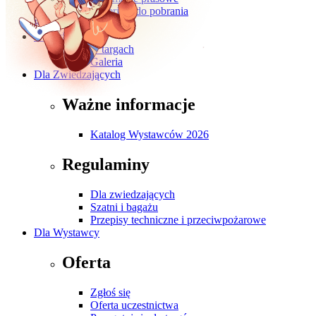
Materiały do pobrania
Kontakt
O wydarzeniu
O targach
Galeria
Dla Zwiedzających
Ważne informacje
Katalog Wystawców 2026
Regulaminy
Dla zwiedzających
Szatni i bagażu
Przepisy techniczne i przeciwpożarowe
Dla Wystawcy
Oferta
Zgłoś się
Oferta uczestnictwa