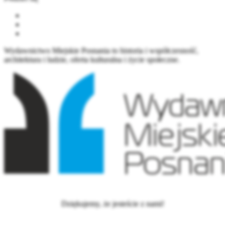
Wydawnictwo Miejskie Posnania to historia i współczesność,
architektura i ludzie, oferta kulturalna i życie społeczne.
Dziękujemy, że jesteście z nami!