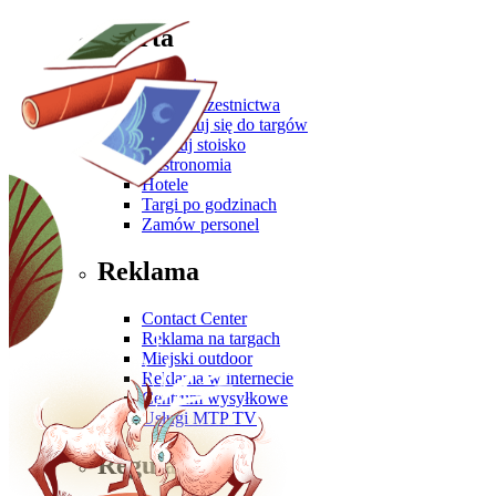
Oferta
Zgłoś się
Oferta uczestnictwa
Przygotuj się do targów
Zbuduj stoisko
Gastronomia
Hotele
Targi po godzinach
Zamów personel
Reklama
Contact Center
Reklama na targach
Miejski outdoor
Reklama w internecie
Centrum wysyłkowe
Usługi MTP TV
Regulaminy