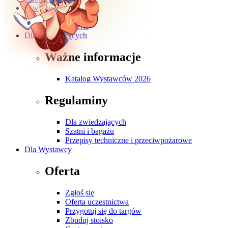
O wydarzeniu
O targach
Galeria
Dla Zwiedzających
Ważne informacje
Katalog Wystawców 2026
Regulaminy
Dla zwiedzających
Szatni i bagażu
Przepisy techniczne i przeciwpożarowe
Dla Wystawcy
Oferta
Zgłoś się
Oferta uczestnictwa
Przygotuj się do targów
Zbuduj stoisko