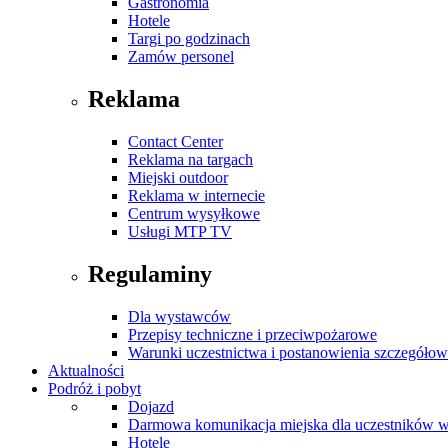
Gastronomia
Hotele
Targi po godzinach
Zamów personel
Reklama
Contact Center
Reklama na targach
Miejski outdoor
Reklama w internecie
Centrum wysyłkowe
Usługi MTP TV
Regulaminy
Dla wystawców
Przepisy techniczne i przeciwpożarowe
Warunki uczestnictwa i postanowienia szczegóło
Aktualności
Podróż i pobyt
Dojazd
Darmowa komunikacja miejska dla uczestników 
Hotele