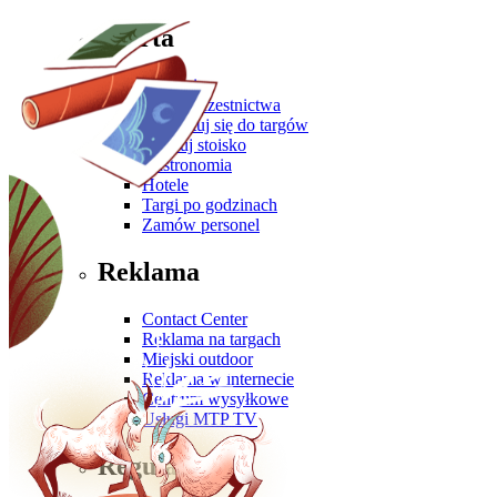
Oferta
Zgłoś się
Oferta uczestnictwa
Przygotuj się do targów
Zbuduj stoisko
Gastronomia
Hotele
Targi po godzinach
Zamów personel
Reklama
Contact Center
Reklama na targach
Miejski outdoor
Reklama w internecie
Centrum wysyłkowe
Usługi MTP TV
Regulaminy