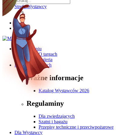
Strefa Wystawcy
O wydarzeniu
O targach
Galeria
Dla Zwiedzających
Ważne informacje
Katalog Wystawców 2026
Regulaminy
Dla zwiedzających
Szatni i bagażu
Przepisy techniczne i przeciwpożarowe
Dla Wystawcy