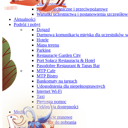
Dla wystawców
Przepisy techniczne i przeciwpożarowe
Warunki uczestnictwa i postanowienia szczegóło
Aktualności
Podróż i pobyt
Dojazd
Darmowa komunikacja miejska dla uczestników 
Hotele
Mapa terenu
Parking
Restauracje Garden City
Port Sołacz Restauracja & Hotel
Pasodobre Restaurant & Tapas Bar
MTP Cafe
MTP Bistro
Bankomaty na targach
Udogodnienia dla niepełnosprawnych
Internet Wi-Fi
Taxi
Pierwsza pomoc
Deklaracja dostępności
Media
Informacje prasowe
Materiały do pobrania
Kontakt