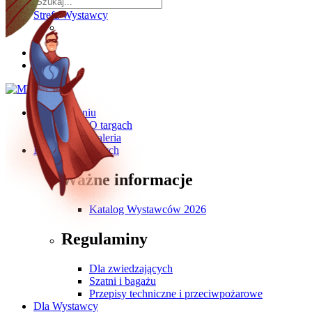
Strefa Wystawcy
O wydarzeniu
O targach
Galeria
Dla Zwiedzających
Ważne informacje
Katalog Wystawców 2026
Regulaminy
Dla zwiedzających
Szatni i bagażu
Przepisy techniczne i przeciwpożarowe
Dla Wystawcy