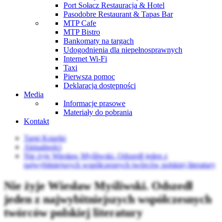
Port Sołacz Restauracja & Hotel
Pasodobre Restaurant & Tapas Bar
MTP Cafe
MTP Bistro
Bankomaty na targach
Udogodnienia dla niepełnosprawnych
Internet Wi-Fi
Taxi
Pierwsza pomoc
Deklaracja dostępności
Media
Informacje prasowe
Materiały do pobrania
Kontakt
Targi Książki
Aktualności
Nie żyje Wiesław Myśliwski. Odszedł jeden z
najwybitniejszych współczesnych twórców polskiej literatury
Nie żyje Wiesław Myśliwski. Odszedł
jeden z najwybitniejszych współczesnych
twórców polskiej literatury