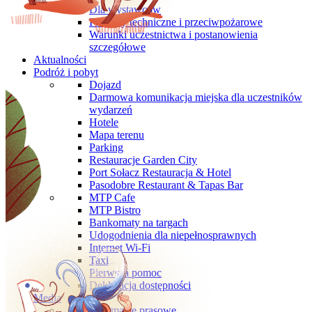
Dla wystawców
Przepisy techniczne i przeciwpożarowe
Warunki uczestnictwa i postanowienia
szczegółowe
Aktualności
Podróż i pobyt
Dojazd
Darmowa komunikacja miejska dla uczestników
wydarzeń
Hotele
Mapa terenu
Parking
Restauracje Garden City
Port Sołacz Restauracja & Hotel
Pasodobre Restaurant & Tapas Bar
MTP Cafe
MTP Bistro
Bankomaty na targach
Udogodnienia dla niepełnosprawnych
Internet Wi-Fi
Taxi
Pierwsza pomoc
Deklaracja dostępności
Media
Informacje prasowe