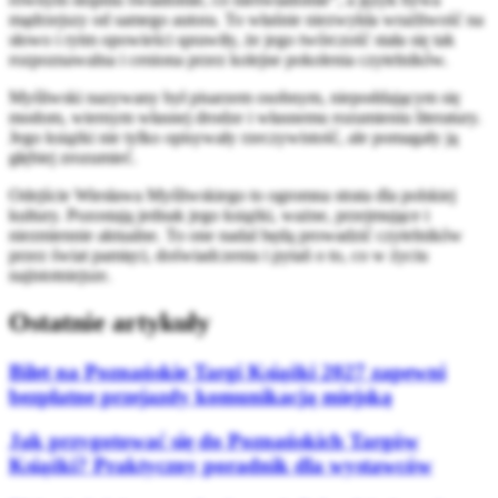
mądrzejszy od samego autora. To właśnie niezwykła wrażliwość na
słowo i rytm opowieści sprawiły, że jego twórczość stała się tak
rozpoznawalna i ceniona przez kolejne pokolenia czytelników.
Myśliwski nazywany był pisarzem osobnym, niepoddającym się
modom, wiernym własnej drodze i własnemu rozumieniu literatury.
Jego książki nie tylko opisywały rzeczywistość, ale pomagały ją
głębiej zrozumieć.
Odejście Wiesława Myśliwskiego to ogromna strata dla polskiej
kultury. Pozostają jednak jego książki, ważne, przejmujące i
niezmiennie aktualne. To one nadal będą prowadzić czytelników
przez świat pamięci, doświadczenia i pytań o to, co w życiu
najistotniejsze.
Ostatnie artykuły
Bilet na Poznańskie Targi Książki 2027 zapewni
bezpłatne przejazdy komunikacją miejską
Jak przygotować się do Poznańskich Targów
Książki? Praktyczny poradnik dla wystawców