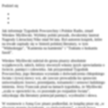
Podziel się
Jak informuje Tygodnik Powszechny i Polskie Radio, zmarł
Wiesław Myśliwski. Wybitny polski prozaik, dwukrotny laureat
Nagrody Literackiej Nike miał 94 lata. Był autorem książek, które
na trwałe zapisały się w historii polskiej literatury, w tym
"Widnokręgu", "Kamienia na kamieniu" i "Traktatu o łuskaniu
fasoli".
Wiesław Myśliwski należał do grona pisarzy absolutnie
wyjątkowych, takich, którzy stworzyli własny język opowiadania o
świecie, pamięci i człowieku. Jak przypominał Tygodnik
Powszechny, jego literatura wyrastała z doświadczenia chłopskiego
świata i żywej mowy wsi, ale zawsze prowadziła ku sprawom
uniwersalnym: losowi, przemijaniu, tożsamości i sensowi ludzkiego
istnienia. Jerzy Franczak pisał na łamach tygodnika, że Myśliwski
„scala w opowieści to, co pozostało po rozpadzie świata”,
odzyskując dla literatury potencjał pamięci, wyobraźni i słowa.
W rozmowie z Anną Goc pisarz podkreślał, że książkę pisze się „w
równym stopniu świadomie, co nieświadomie”, a język bywa