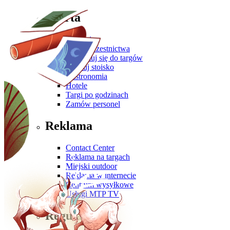
Oferta
Zgłoś się
Oferta uczestnictwa
Przygotuj się do targów
Zbuduj stoisko
Gastronomia
Hotele
Targi po godzinach
Zamów personel
Reklama
Contact Center
Reklama na targach
Miejski outdoor
Reklama w internecie
Centrum wysyłkowe
Usługi MTP TV
Regulaminy