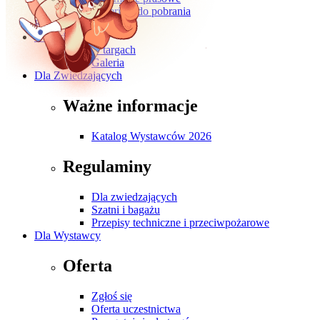
Materiały do pobrania
Kontakt
O wydarzeniu
O targach
Galeria
Dla Zwiedzających
Ważne informacje
Katalog Wystawców 2026
Regulaminy
Dla zwiedzających
Szatni i bagażu
Przepisy techniczne i przeciwpożarowe
Dla Wystawcy
Oferta
Zgłoś się
Oferta uczestnictwa