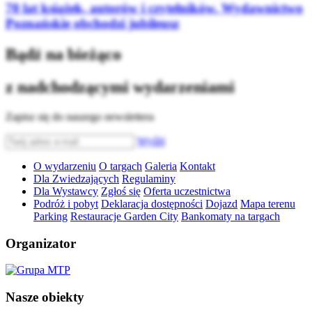
70 lat książek, autorów i czytelników. Wydawnictwo
Poznańskie obchodzi jubileusz
Bądź na bieżąco
z nadchodzącymi wydarzeniami
Zapisz się do naszego newslettera
Wyślij
O wydarzeniu
O targach
Galeria
Kontakt
Dla Zwiedzających
Regulaminy
Dla Wystawcy
Zgłoś się
Oferta uczestnictwa
Podróż i pobyt
Deklaracja dostępności
Dojazd
Mapa terenu
Parking
Restauracje Garden City
Bankomaty na targach
Organizator
Nasze obiekty