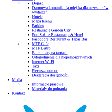
Dojazd
Darmowa komunikacja miejska dla uczestników
wydarzeń
Hotele
Mapa terenu
Parking
Restauracje Garden City
Port Sołacz Restauracja & Hotel
Pasodobre Restaurant & Tapas Bar
MTP Cafe
MTP Bistro
Bankomaty na targach
Udogodnienia dla niepełnosprawnych
Internet Wi-Fi
Taxi
Pierwsza pomoc
Deklaracja dostępności
Media
Informacje prasowe
Materiały do pobrania
Kontakt