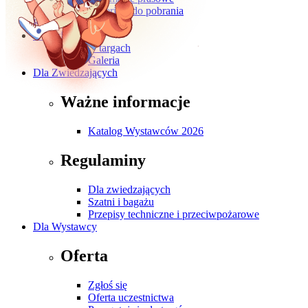
Materiały do pobrania
Kontakt
O wydarzeniu
O targach
Galeria
Dla Zwiedzających
Ważne informacje
Katalog Wystawców 2026
Regulaminy
Dla zwiedzających
Szatni i bagażu
Przepisy techniczne i przeciwpożarowe
Dla Wystawcy
Oferta
Zgłoś się
Oferta uczestnictwa