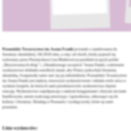
Poznańskie Towarzystwo im. Iwana Franki
powstało z zamiłowania do
literatury ukraińskiej. Od 2018 roku, a więc od chwili, kiedy pojawił się
wykonany przez Przemysława Lisa-Markiewicza przekład na język polski
„Skrzyżowanych dróg” i „Ukradzionego szczęścia” Iwana Franki, codziennie
wydawnictwo dokłada wszelkich starań, aby Polacy pokochali literaturę
ukraińską. A naprawdę warto stać się jej miłośnikiem. Poznańskie Towarzystwo
im. Iwana Franki jest małym, niszowym wydawnictwem i wkłada wiele serca w
wydanie książek, do których sami przedstawiciele wydawnictwa chętnie
wracają. Wydawnictwo współpracuje z małymi księgarniami i dużymi sieciami
handlowymi, razem zwalczają stereotypy i uprzedzenia, odnoszące się do
kultury i literatury. Działają w Poznaniu i wydają tytuły, które są warte
poznania.
Lista wystawców: