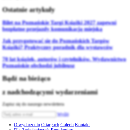
Ostatnie artykuły
Bilet na Poznańskie Targi Książki 2027 zapewni
bezpłatne przejazdy komunikacją miejską
Jak przygotować się do Poznańskich Targów
Książki? Praktyczny poradnik dla wystawców
70 lat książek, autorów i czytelników. Wydawnictwo
Poznańskie obchodzi jubileusz
Bądź na bieżąco
z nadchodzącymi wydarzeniami
Zapisz się do naszego newslettera
Wyślij
O wydarzeniu
O targach
Galeria
Kontakt
Dla Zwiedzających
Regulaminy