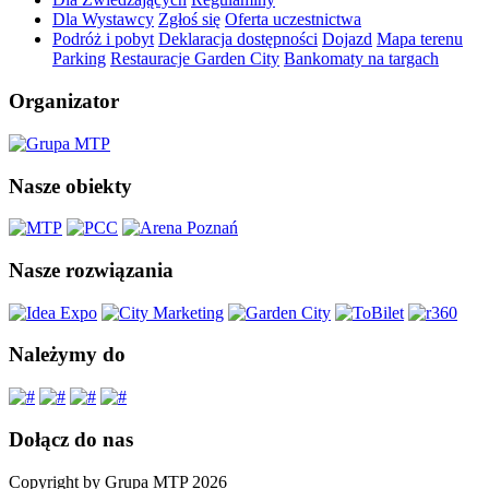
Dla Wystawcy
Zgłoś się
Oferta uczestnictwa
Podróż i pobyt
Deklaracja dostępności
Dojazd
Mapa terenu
Parking
Restauracje Garden City
Bankomaty na targach
Organizator
Nasze obiekty
Nasze rozwiązania
Należymy do
Dołącz do nas
Copyright by Grupa MTP 2026