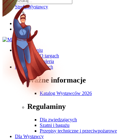
Strefa Wystawcy
O wydarzeniu
O targach
Galeria
Dla Zwiedzających
Ważne informacje
Katalog Wystawców 2026
Regulaminy
Dla zwiedzających
Szatni i bagażu
Przepisy techniczne i przeciwpożarowe
Dla Wystawcy