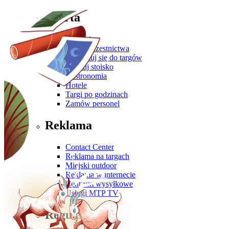
Oferta
Zgłoś się
Oferta uczestnictwa
Przygotuj się do targów
Zbuduj stoisko
Gastronomia
Hotele
Targi po godzinach
Zamów personel
Reklama
Contact Center
Reklama na targach
Miejski outdoor
Reklama w internecie
Centrum wysyłkowe
Usługi MTP TV
Regulaminy