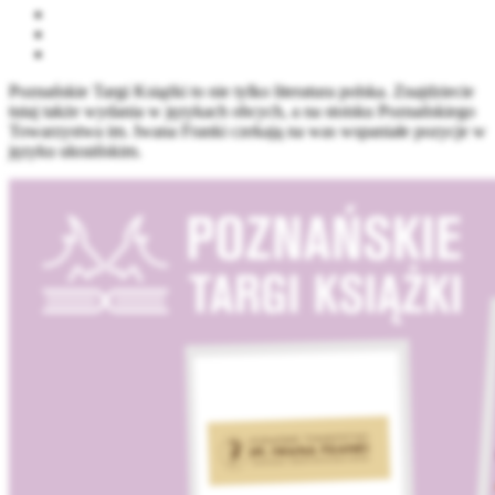
Poznańskie Targi Książki to nie tylko literatura polska. Znajdziecie
tutaj także wydania w językach obcych, a na stoisku Poznańskiego
Towarzystwa im. Iwana Franki czekają na was wspaniałe pozycje w
języku ukraińskim.