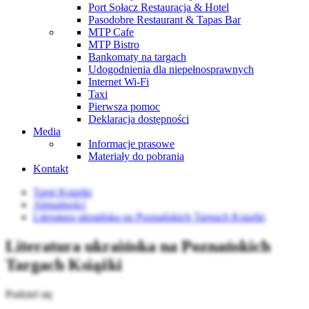
Port Sołacz Restauracja & Hotel
Pasodobre Restaurant & Tapas Bar
MTP Cafe
MTP Bistro
Bankomaty na targach
Udogodnienia dla niepełnosprawnych
Internet Wi-Fi
Taxi
Pierwsza pomoc
Deklaracja dostępności
Media
Informacje prasowe
Materiały do pobrania
Kontakt
Targi Książki
Aktualności
Literatura ukraińska na Poznańskich Targach Książki
Literatura ukraińska na Poznańskich
Targach Książki
Podziel się