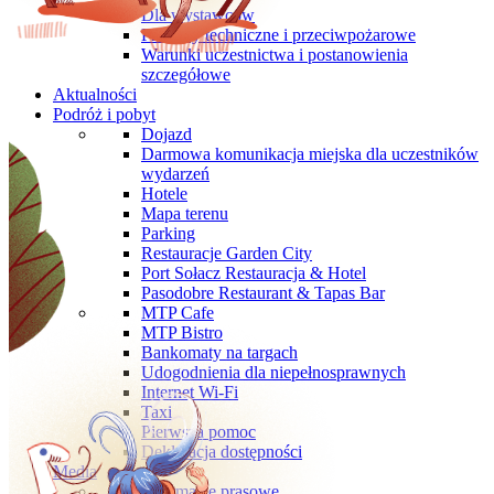
Dla wystawców
Przepisy techniczne i przeciwpożarowe
Warunki uczestnictwa i postanowienia
szczegółowe
Aktualności
Podróż i pobyt
Dojazd
Darmowa komunikacja miejska dla uczestników
wydarzeń
Hotele
Mapa terenu
Parking
Restauracje Garden City
Port Sołacz Restauracja & Hotel
Pasodobre Restaurant & Tapas Bar
MTP Cafe
MTP Bistro
Bankomaty na targach
Udogodnienia dla niepełnosprawnych
Internet Wi-Fi
Taxi
Pierwsza pomoc
Deklaracja dostępności
Media
Informacje prasowe