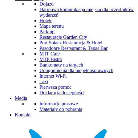
Dojazd
Darmowa komunikacja miejska dla uczestników
wydarzeń
Hotele
Mapa terenu
Parking
Restauracje Garden City
Port Sołacz Restauracja & Hotel
Pasodobre Restaurant & Tapas Bar
MTP Cafe
MTP Bistro
Bankomaty na targach
Udogodnienia dla niepełnosprawnych
Internet Wi-Fi
Taxi
Pierwsza pomoc
Deklaracja dostępności
Media
Informacje prasowe
Materiały do pobrania
Kontakt