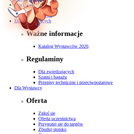
O wydarzeniu
O targach
Galeria
Dla Zwiedzających
Ważne informacje
Katalog Wystawców 2026
Regulaminy
Dla zwiedzających
Szatni i bagażu
Przepisy techniczne i przeciwpożarowe
Dla Wystawcy
Oferta
Zgłoś się
Oferta uczestnictwa
Przygotuj się do targów
Zbuduj stoisko