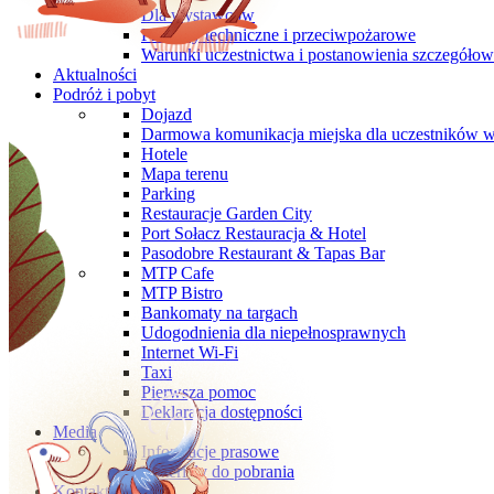
Dla wystawców
Przepisy techniczne i przeciwpożarowe
Warunki uczestnictwa i postanowienia szczegóło
Aktualności
Podróż i pobyt
Dojazd
Darmowa komunikacja miejska dla uczestników 
Hotele
Mapa terenu
Parking
Restauracje Garden City
Port Sołacz Restauracja & Hotel
Pasodobre Restaurant & Tapas Bar
MTP Cafe
MTP Bistro
Bankomaty na targach
Udogodnienia dla niepełnosprawnych
Internet Wi-Fi
Taxi
Pierwsza pomoc
Deklaracja dostępności
Media
Informacje prasowe
Materiały do pobrania
Kontakt