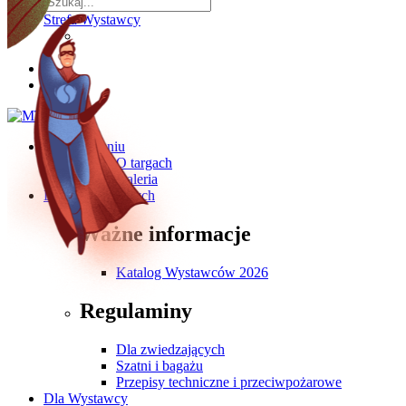
Strefa Wystawcy
O wydarzeniu
O targach
Galeria
Dla Zwiedzających
Ważne informacje
Katalog Wystawców 2026
Regulaminy
Dla zwiedzających
Szatni i bagażu
Przepisy techniczne i przeciwpożarowe
Dla Wystawcy