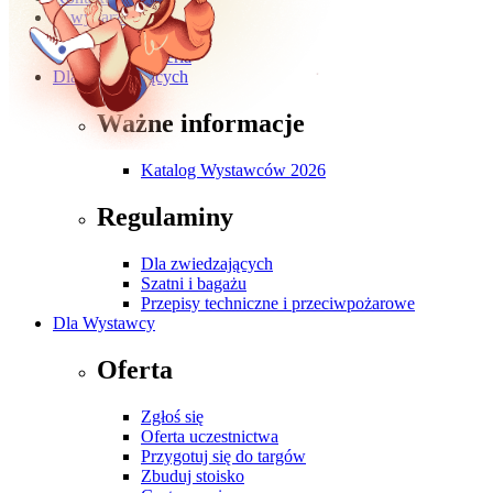
O wydarzeniu
O targach
Galeria
Dla Zwiedzających
Ważne informacje
Katalog Wystawców 2026
Regulaminy
Dla zwiedzających
Szatni i bagażu
Przepisy techniczne i przeciwpożarowe
Dla Wystawcy
Oferta
Zgłoś się
Oferta uczestnictwa
Przygotuj się do targów
Zbuduj stoisko