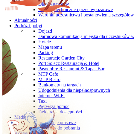
Dla wystawców
Przepisy techniczne i przeciwpożarowe
Warunki uczestnictwa i postanowienia szczegóło
Aktualności
Podróż i pobyt
Dojazd
Darmowa komunikacja miejska dla uczestników 
Hotele
Mapa terenu
Parking
Restauracje Garden City
Port Sołacz Restauracja & Hotel
Pasodobre Restaurant & Tapas Bar
MTP Cafe
MTP Bistro
Bankomaty na targach
Udogodnienia dla niepełnosprawnych
Internet Wi-Fi
Taxi
Pierwsza pomoc
Deklaracja dostępności
Media
Informacje prasowe
Materiały do pobrania
Kontakt