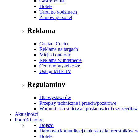
Gastronomia
Hotele
Targi po godzinach
Zamów personel
Reklama
Contact Center
Reklama na targach
Miejski outdoor
Reklama w internecie
Centrum wysyłkowe
Usługi MTP TV
Regulaminy
Dla wystawców
Przepisy techniczne i przeciwpożarowe
Warunki uczestnictwa i postanowienia szczegóło
Aktualności
Podróż i pobyt
Dojazd
Darmowa komunikacja miejska dla uczestników 
Hotele