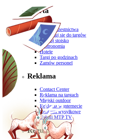
Oferta
Zgłoś się
Oferta uczestnictwa
Przygotuj się do targów
Zbuduj stoisko
Gastronomia
Hotele
Targi po godzinach
Zamów personel
Reklama
Contact Center
Reklama na targach
Miejski outdoor
Reklama w internecie
Centrum wysyłkowe
Usługi MTP TV
Regulaminy