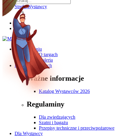
Strefa Wystawcy
O wydarzeniu
O targach
Galeria
Dla Zwiedzających
Ważne informacje
Katalog Wystawców 2026
Regulaminy
Dla zwiedzających
Szatni i bagażu
Przepisy techniczne i przeciwpożarowe
Dla Wystawcy