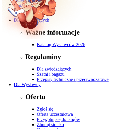
O wydarzeniu
O targach
Galeria
Dla Zwiedzających
Ważne informacje
Katalog Wystawców 2026
Regulaminy
Dla zwiedzających
Szatni i bagażu
Przepisy techniczne i przeciwpożarowe
Dla Wystawcy
Oferta
Zgłoś się
Oferta uczestnictwa
Przygotuj się do targów
Zbuduj stoisko