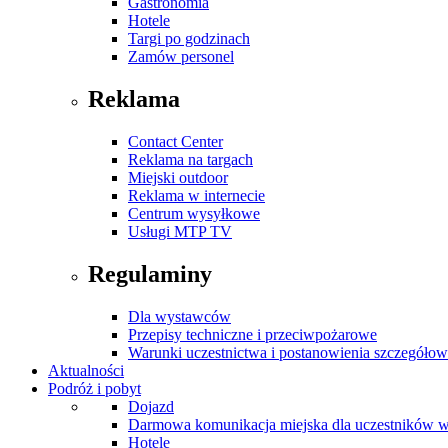
Gastronomia
Hotele
Targi po godzinach
Zamów personel
Reklama
Contact Center
Reklama na targach
Miejski outdoor
Reklama w internecie
Centrum wysyłkowe
Usługi MTP TV
Regulaminy
Dla wystawców
Przepisy techniczne i przeciwpożarowe
Warunki uczestnictwa i postanowienia szczegóło
Aktualności
Podróż i pobyt
Dojazd
Darmowa komunikacja miejska dla uczestników 
Hotele