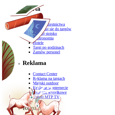
Oferta
Zgłoś się
Oferta uczestnictwa
Przygotuj się do targów
Zbuduj stoisko
Gastronomia
Hotele
Targi po godzinach
Zamów personel
Reklama
Contact Center
Reklama na targach
Miejski outdoor
Reklama w internecie
Centrum wysyłkowe
Usługi MTP TV
Regulaminy