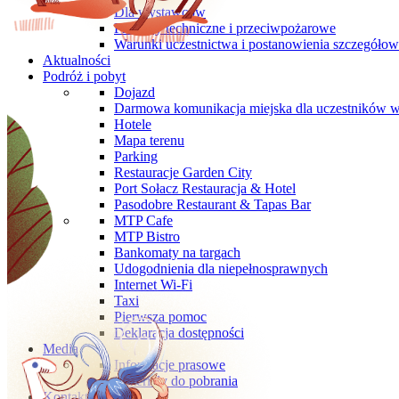
Dla wystawców
Przepisy techniczne i przeciwpożarowe
Warunki uczestnictwa i postanowienia szczegóło
Aktualności
Podróż i pobyt
Dojazd
Darmowa komunikacja miejska dla uczestników 
Hotele
Mapa terenu
Parking
Restauracje Garden City
Port Sołacz Restauracja & Hotel
Pasodobre Restaurant & Tapas Bar
MTP Cafe
MTP Bistro
Bankomaty na targach
Udogodnienia dla niepełnosprawnych
Internet Wi-Fi
Taxi
Pierwsza pomoc
Deklaracja dostępności
Media
Informacje prasowe
Materiały do pobrania
Kontakt