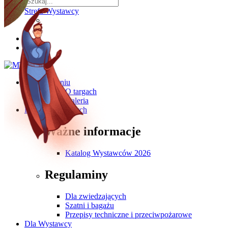
Strefa Wystawcy
O wydarzeniu
O targach
Galeria
Dla Zwiedzających
Ważne informacje
Katalog Wystawców 2026
Regulaminy
Dla zwiedzających
Szatni i bagażu
Przepisy techniczne i przeciwpożarowe
Dla Wystawcy