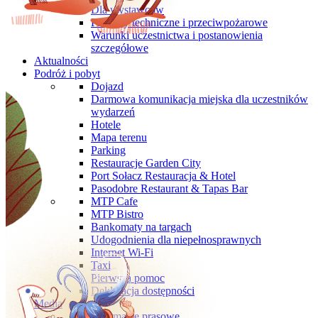
Dla wystawców
Przepisy techniczne i przeciwpożarowe
Warunki uczestnictwa i postanowienia
szczegółowe
Aktualności
Podróż i pobyt
Dojazd
Darmowa komunikacja miejska dla uczestników
wydarzeń
Hotele
Mapa terenu
Parking
Restauracje Garden City
Port Sołacz Restauracja & Hotel
Pasodobre Restaurant & Tapas Bar
MTP Cafe
MTP Bistro
Bankomaty na targach
Udogodnienia dla niepełnosprawnych
Internet Wi-Fi
Taxi
Pierwsza pomoc
Deklaracja dostępności
Media
Informacje prasowe