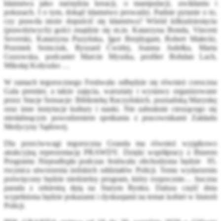
kłamstwa jako narzędzia kreacji, o manipulacji, uwikłaniu i
pokusach. I o tym, dokąd kłamstwo prowadzi. Padnie pytanie o to,
czy prawda może dopuścić się kłamstwa? Wśród kilkudziesięciu
(prawdziwych) gości znajdzie się m.in. Katarzyna Bonda, Vincent
Severski, Katarzyna Puzyńska, Igor Brejdygant, Robert Małecki,
Przemek Semczuk, Ryszard Ćwirlej, Joanna Jodełka, Marta
Guzowska, podcaster Marcin Myszka, profiler Bohdan Lach,
Mikołaj Kołyszko …
W ramach tegorocznego Festiwalu odbędzie się również coroczna
Gala premier, a także zajęcia, warsztaty i wystawy organizowane
przez Stacje Sensacje: Bibliotekę Raczyńskich, poznańską Marynkę
oraz inne instytucje kultury i nauki. Nie zabraknie cieszącego się
niesłabnącym powodzeniem spotkania z pracownikami Zakładu
Medycyny Sądowej.
Dla przeciwwagi tegoroczna Granda ma również wyjątkowo
atrakcyjną reprezentację PRAWDY. Dzięki współpracy z Biurem
Programu
Niepodległa
podczas festiwalu obchodzona będzie 95.
rocznica utworzenia żeńskich oddziałów Policji. Temu wydarzeniu
poświęcony będzie niedzielny program, który rozpocznie… huczna
parada z orkiestrą dętą na Starym Rynku. Dalsza część dnia
wypełniona będzie pokazami i dyskusjami na temat kobiet w historii
Policji.