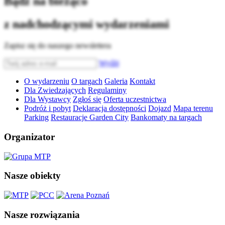
Bądź na bieżąco
z nadchodzącymi wydarzeniami
Zapisz się do naszego newslettera
Wyślij
O wydarzeniu
O targach
Galeria
Kontakt
Dla Zwiedzających
Regulaminy
Dla Wystawcy
Zgłoś się
Oferta uczestnictwa
Podróż i pobyt
Deklaracja dostępności
Dojazd
Mapa terenu
Parking
Restauracje Garden City
Bankomaty na targach
Organizator
Nasze obiekty
Nasze rozwiązania