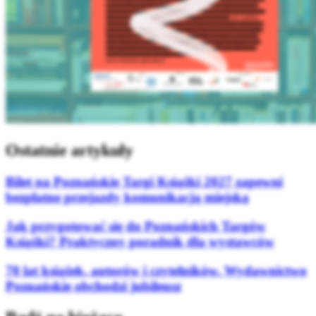
Ostatnie artykuły
Bilet na Poznańskie Targi Książki 2027 zapewni
bezpłatne przejazdy komunikacją miejską
Jak przygotować się do Poznańskich Targów
Książki? Praktyczny poradnik dla wystawców
70 lat książek, autorów i czytelników. Wydawnictwo
Poznańskie obchodzi jubileusz