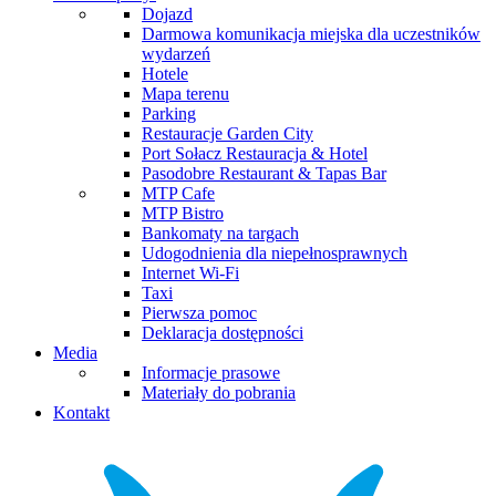
Dojazd
Darmowa komunikacja miejska dla uczestników
wydarzeń
Hotele
Mapa terenu
Parking
Restauracje Garden City
Port Sołacz Restauracja & Hotel
Pasodobre Restaurant & Tapas Bar
MTP Cafe
MTP Bistro
Bankomaty na targach
Udogodnienia dla niepełnosprawnych
Internet Wi-Fi
Taxi
Pierwsza pomoc
Deklaracja dostępności
Media
Informacje prasowe
Materiały do pobrania
Kontakt