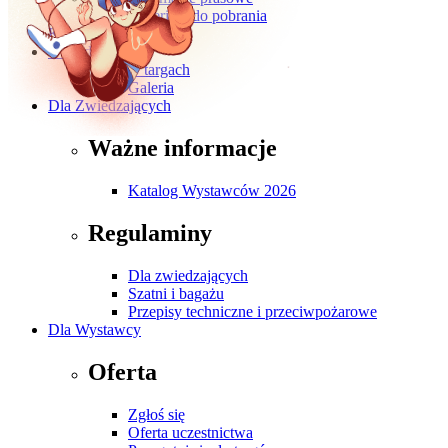
Materiały do pobrania
Kontakt
O wydarzeniu
O targach
Galeria
Dla Zwiedzających
Ważne informacje
Katalog Wystawców 2026
Regulaminy
Dla zwiedzających
Szatni i bagażu
Przepisy techniczne i przeciwpożarowe
Dla Wystawcy
Oferta
Zgłoś się
Oferta uczestnictwa