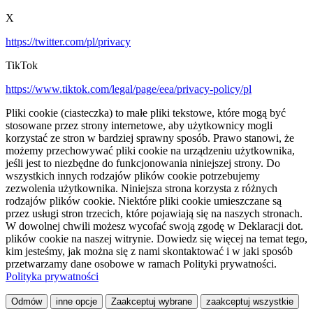
X
https://twitter.com/pl/privacy
TikTok
https://www.tiktok.com/legal/page/eea/privacy-policy/pl
Pliki cookie (ciasteczka) to małe pliki tekstowe, które mogą być
stosowane przez strony internetowe, aby użytkownicy mogli
korzystać ze stron w bardziej sprawny sposób. Prawo stanowi, że
możemy przechowywać pliki cookie na urządzeniu użytkownika,
jeśli jest to niezbędne do funkcjonowania niniejszej strony. Do
wszystkich innych rodzajów plików cookie potrzebujemy
zezwolenia użytkownika. Niniejsza strona korzysta z różnych
rodzajów plików cookie. Niektóre pliki cookie umieszczane są
przez usługi stron trzecich, które pojawiają się na naszych stronach.
W dowolnej chwili możesz wycofać swoją zgodę w Deklaracji dot.
plików cookie na naszej witrynie. Dowiedz się więcej na temat tego,
kim jesteśmy, jak można się z nami skontaktować i w jaki sposób
przetwarzamy dane osobowe w ramach Polityki prywatności.
Polityka prywatności
Odmów
inne opcje
Zaakceptuj wybrane
zaakceptuj wszystkie