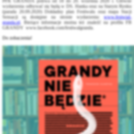
PFK GRANDA potrwa od 18 do 20. września 2020 r. Główne
wydarzenia odbywać się będą w DS. Hanka oraz na Starym Rynku
(parada 20.09.2020) Dokładny plan Festiwalu oraz mapa Stacji
Sensacji są dostępne na stronie wydarzenia:
www.festwial-
granda.pl
. Bieżące informacje można też znaleźć na profilu FB
GRANDY www.facebook.com/festiwalgranda.
Do zobaczenia!