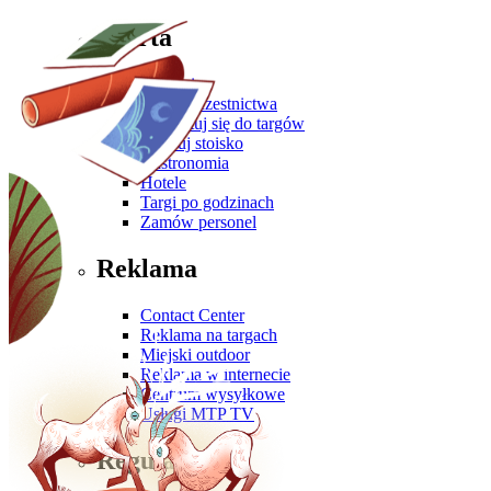
Oferta
Zgłoś się
Oferta uczestnictwa
Przygotuj się do targów
Zbuduj stoisko
Gastronomia
Hotele
Targi po godzinach
Zamów personel
Reklama
Contact Center
Reklama na targach
Miejski outdoor
Reklama w internecie
Centrum wysyłkowe
Usługi MTP TV
Regulaminy