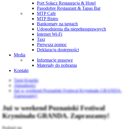
Port Sołacz Restauracja & Hotel
Pasodobre Restaurant & Tapas Bar
MTP Cafe
MTP Bistro
Bankomaty na targach
Udogodnienia dla niepełnosprawnych
Internet Wi-Fi
Taxi
Pierwsza pomoc
Deklaracja dostępności
Media
Informacje prasowe
Materiały do pobrania
Kontakt
Targi Książki
Aktualności
Już w weekend Poznański Festiwal Kryminału GRANDA.
Zapraszamy!
Już w weekend Poznański Festiwal
Kryminału GRANDA. Zapraszamy!
Podziel się