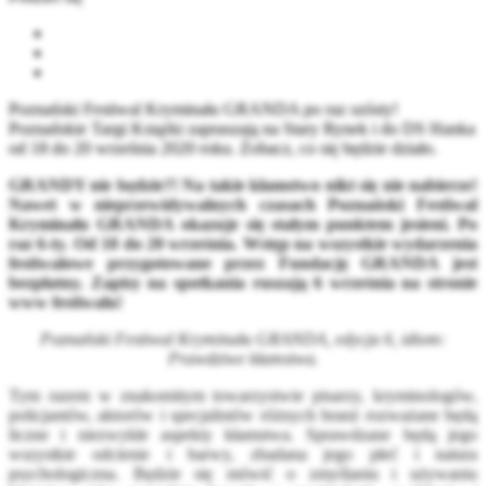
Poznański Festiwal Kryminału GRANDA po raz szósty!
Poznańskie Targi Książki zapraszają na Stary Rynek i do DS Hanka
od 18 do 20 września 2020 roku. Zobacz, co się będzie działo.
GRANDY nie będzie?! Na takie kłamstwo nikt się nie nabierze!
Nawet w nieprzewidywalnych czasach Poznański Festiwal
Kryminału GRANDA okazuje się stałym punktem jesieni. Po
raz 6-ty. Od 18 do 20 września. Wstęp na wszystkie wydarzenia
festiwalowe przygotowane przez Fundację GRANDA jest
bezpłatny. Zapisy na spotkania ruszają 6 września na stronie
www festiwalu!
Poznański Festiwal Kryminału GRANDA, edycja 6, idiom:
Prawdziwe kłamstwa.
Tym razem w znakomitym towarzystwie pisarzy, kryminologów,
policjantów, aktorów i specjalistów różnych branż rozważane będą
liczne i niezwykłe aspekty kłamstwa. Sprawdzane będą jego
wszystkie odcienie i barwy, zbadana jego płeć i natura
psychologiczna. Będzie się mówić o zmyślaniu i używaniu