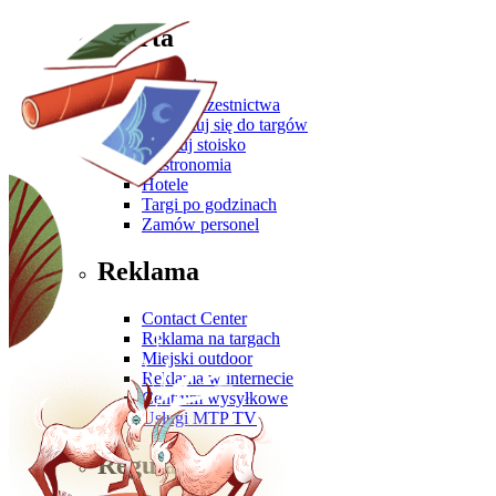
Oferta
Zgłoś się
Oferta uczestnictwa
Przygotuj się do targów
Zbuduj stoisko
Gastronomia
Hotele
Targi po godzinach
Zamów personel
Reklama
Contact Center
Reklama na targach
Miejski outdoor
Reklama w internecie
Centrum wysyłkowe
Usługi MTP TV
Regulaminy