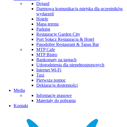
Dojazd
Darmowa komunikacja miejska dla uczestników
wydarzeń
Hotele
Mapa terenu
Parking
Restauracje Garden City
Port Sołacz Restauracja & Hotel
Pasodobre Restaurant & Tapas Bar
MTP Cafe
MTP Bistro
Bankomaty na targach
Udogodnienia dla niepełnosprawnych
Internet Wi-Fi
Taxi
Pierwsza pomoc
Deklaracja dostępności
Media
Informacje prasowe
Materiały do pobrania
Kontakt