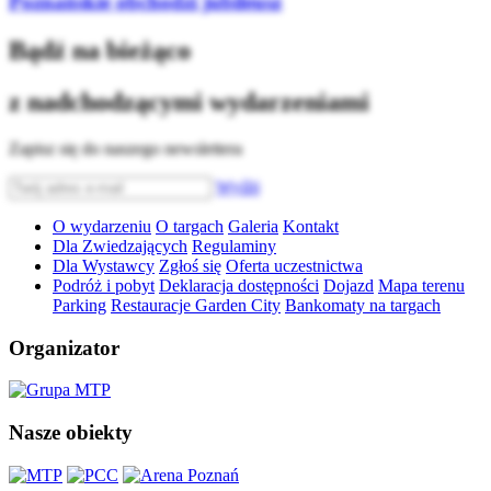
Poznańskie obchodzi jubileusz
Bądź na bieżąco
z nadchodzącymi wydarzeniami
Zapisz się do naszego newslettera
Wyślij
O wydarzeniu
O targach
Galeria
Kontakt
Dla Zwiedzających
Regulaminy
Dla Wystawcy
Zgłoś się
Oferta uczestnictwa
Podróż i pobyt
Deklaracja dostępności
Dojazd
Mapa terenu
Parking
Restauracje Garden City
Bankomaty na targach
Organizator
Nasze obiekty