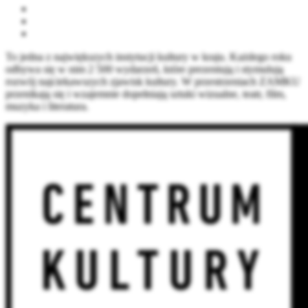
To jedna z największych instytucji kultury w kraju. Każdego roku
odbywa się w nim 2 500 wydarzeń, które prezentują i stymulują
rozwój najciekawszych zjawisk kultury. W przestrzeniach ZAMKU
przenikają się i wzajemnie dopełniają sztuki wizualne, teatr, film,
muzyka i literatura.