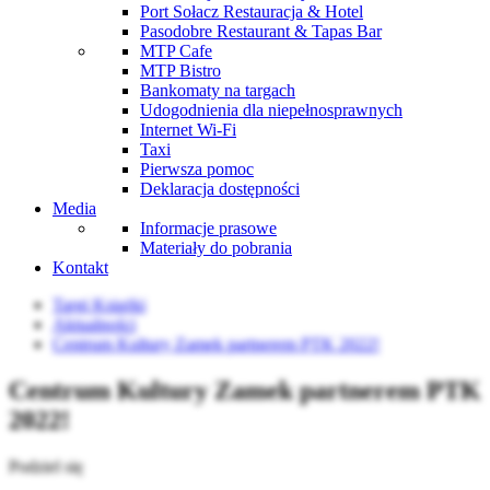
Port Sołacz Restauracja & Hotel
Pasodobre Restaurant & Tapas Bar
MTP Cafe
MTP Bistro
Bankomaty na targach
Udogodnienia dla niepełnosprawnych
Internet Wi-Fi
Taxi
Pierwsza pomoc
Deklaracja dostępności
Media
Informacje prasowe
Materiały do pobrania
Kontakt
Targi Książki
Aktualności
Centrum Kultury Zamek partnerem PTK 2022!
Centrum Kultury Zamek partnerem PTK
2022!
Podziel się