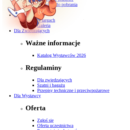
Materiały do pobrania
Kontakt
O wydarzeniu
O targach
Galeria
Dla Zwiedzających
Ważne informacje
Katalog Wystawców 2026
Regulaminy
Dla zwiedzających
Szatni i bagażu
Przepisy techniczne i przeciwpożarowe
Dla Wystawcy
Oferta
Zgłoś się
Oferta uczestnictwa