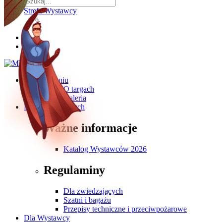
Strefa Wystawcy
O wydarzeniu
O targach
Galeria
Dla Zwiedzających
Ważne informacje
Katalog Wystawców 2026
Regulaminy
Dla zwiedzających
Szatni i bagażu
Przepisy techniczne i przeciwpożarowe
Dla Wystawcy