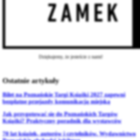
Dziękujemy, że jesteście z nami!
Ostatnie artykuły
Bilet na Poznańskie Targi Książki 2027 zapewni
bezpłatne przejazdy komunikacją miejską
Jak przygotować się do Poznańskich Targów
Książki? Praktyczny poradnik dla wystawców
70 lat książek, autorów i czytelników. Wydawnictwo