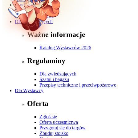
O wydarzeniu
O targach
Galeria
Dla Zwiedzających
Ważne informacje
Katalog Wystawców 2026
Regulaminy
Dla zwiedzających
Szatni i bagażu
Przepisy techniczne i przeciwpożarowe
Dla Wystawcy
Oferta
Zgłoś się
Oferta uczestnictwa
Przygotuj się do targów
Zbuduj stoisko