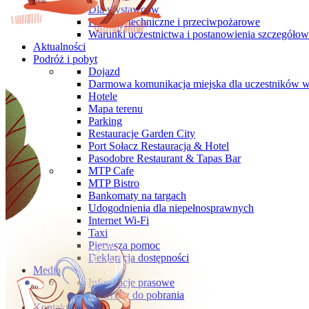
Dla wystawców
Przepisy techniczne i przeciwpożarowe
Warunki uczestnictwa i postanowienia szczegóło
Aktualności
Podróż i pobyt
Dojazd
Darmowa komunikacja miejska dla uczestników 
Hotele
Mapa terenu
Parking
Restauracje Garden City
Port Sołacz Restauracja & Hotel
Pasodobre Restaurant & Tapas Bar
MTP Cafe
MTP Bistro
Bankomaty na targach
Udogodnienia dla niepełnosprawnych
Internet Wi-Fi
Taxi
Pierwsza pomoc
Deklaracja dostępności
Media
Informacje prasowe
Materiały do pobrania
Kontakt