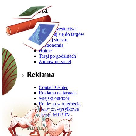
Oferta
Zgłoś się
Oferta uczestnictwa
Przygotuj się do targów
Zbuduj stoisko
Gastronomia
Hotele
Targi po godzinach
Zamów personel
Reklama
Contact Center
Reklama na targach
Miejski outdoor
Reklama w internecie
Centrum wysyłkowe
Usługi MTP TV
Regulaminy