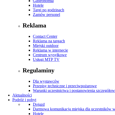
Gastronomia
Hotele
Targi po godzinach
Zamów personel
Reklama
Contact Center
Reklama na targach
Miejski outdoor
Reklama w internecie
Centrum wysyłkowe
Usługi MTP TV
Regulaminy
Dla wystawców
Przepisy techniczne i przeciwpożarowe
Warunki uczestnictwa i postanowienia szczegóło
Aktualności
Podróż i pobyt
Dojazd
Darmowa komunikacja miejska dla uczestników 
Hotele