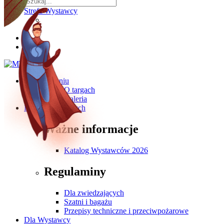
Strefa Wystawcy
O wydarzeniu
O targach
Galeria
Dla Zwiedzających
Ważne informacje
Katalog Wystawców 2026
Regulaminy
Dla zwiedzających
Szatni i bagażu
Przepisy techniczne i przeciwpożarowe
Dla Wystawcy